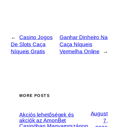
←
Casino Jogos
Ganhar Dinheiro Na
De Slots Caça
Caça Níqueis
Níqueis Gratis
Vermelha Online
→
MORE POSTS
August
Akciós lehetőségek és
akciók az AmonBet
7,
Casinóban Magyarországon