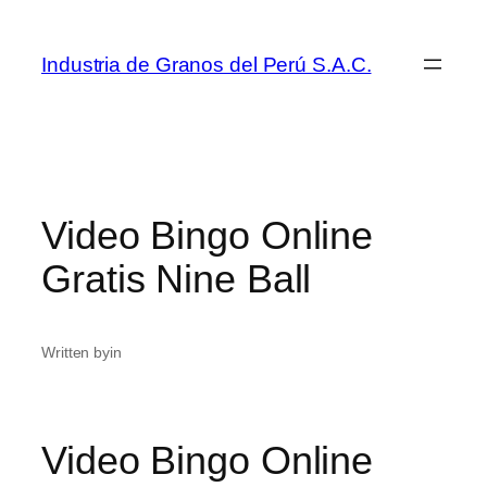
Skip
to
Industria de Granos del Perú S.A.C.
content
Video Bingo Online
Gratis Nine Ball
Written by
in
Video Bingo Online