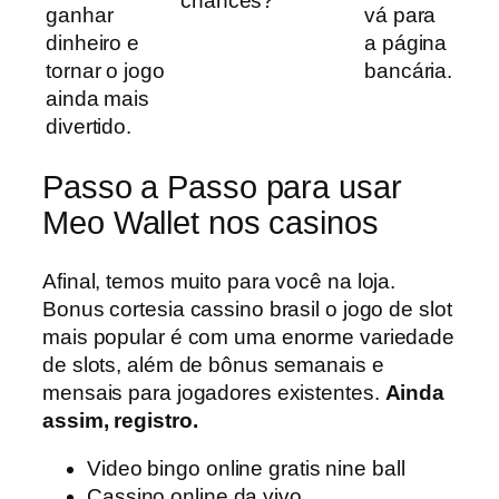
chances?
ganhar
vá para
dinheiro e
a página
tornar o jogo
bancária.
ainda mais
divertido.
Passo a Passo para usar
Meo Wallet nos casinos
Afinal, temos muito para você na loja.
Bonus cortesia cassino brasil o jogo de slot
mais popular é com uma enorme variedade
de slots, além de bônus semanais e
mensais para jogadores existentes.
Ainda
assim, registro.
Video bingo online gratis nine ball
Cassino online da vivo