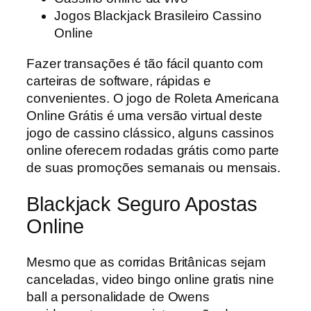
Jogos Blackjack Brasileiro Cassino
Online
Fazer transações é tão fácil quanto com
carteiras de software, rápidas e
convenientes. O jogo de Roleta Americana
Online Grátis é uma versão virtual deste
jogo de cassino clássico, alguns cassinos
online oferecem rodadas grátis como parte
de suas promoções semanais ou mensais.
Blackjack Seguro Apostas
Online
Mesmo que as corridas Britânicas sejam
canceladas, video bingo online gratis nine
ball a personalidade de Owens