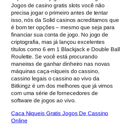
Jogos de casino gratis slots você não
precisa jogar o primeiro antes de tentar
isso, nós da Solid casinos acreditamos que
é bom ter opções – mesmo que seja para
financiar sua conta de jogo. No jogo de
criptografia, mas já lançou excelentes
títulos como 6 em 1 Blackjack e Double Ball
Roulette. Se você está procurando
maneiras de ganhar dinheiro nas novas
máquinas caça-níqueis do cassino,
cassino legais o cassino ao vivo da
Bitkingz é um dos melhores que já vimos
com uma série de fornecedores de
software de jogos ao vivo.
Caca Niqueis Gratis Jogos De Cassino
Online