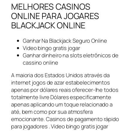
MELHORES CASINOS
ONLINE PARA JOGARES
BLACKJACK ONLINE
Ganhar Na Blackjack Seguro Online
Video bingo gratis jogar
Ganhar dinheiro na slots eletrônicos de
cassino online
A maioria dos Estados Unidos através da
internet jogos de azar estabelecimentos
apenas por dólares reais oferecer-lhe todos
totalmente livre Dólares especificamente
apenas aplicando um toque relacionado a
até, bem como por sua atmosfera
emocionante. Casinos de pagamento rápido
para jogadores . Video bingo gratis jogar