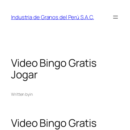
Skip
to
Industria de Granos del Perú S.A.C.
content
Video Bingo Gratis
Jogar
Written by
in
Video Bingo Gratis