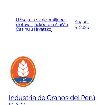
Uživajte u svoje omiljene
August
slotove i jackpote u AlaWin
4, 2026
Casinu u Hrvatskoj
Industria de Granos del Perú