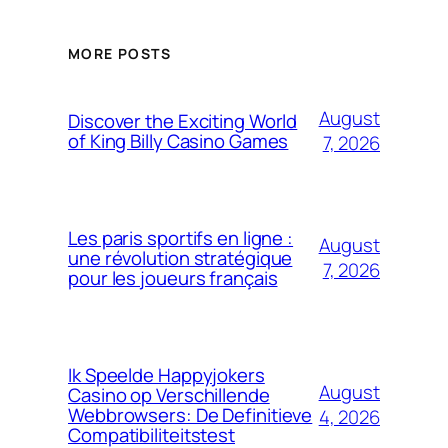
MORE POSTS
August
Discover the Exciting World
of King Billy Casino Games
7, 2026
Les paris sportifs en ligne :
August
une révolution stratégique
7, 2026
pour les joueurs français
Ik Speelde Happyjokers
August
Casino op Verschillende
Webbrowsers: De Definitieve
4, 2026
Compatibiliteitstest