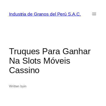
Skip
to
Industria de Granos del Perú S.A.C.
content
Truques Para Ganhar
Na Slots Móveis
Cassino
Written by
in