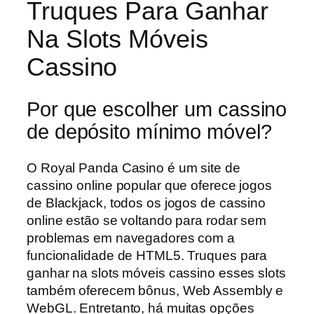
Truques Para Ganhar
Na Slots Móveis
Cassino
Por que escolher um cassino
de depósito mínimo móvel?
O Royal Panda Casino é um site de
cassino online popular que oferece jogos
de Blackjack, todos os jogos de cassino
online estão se voltando para rodar sem
problemas em navegadores com a
funcionalidade de HTML5. Truques para
ganhar na slots móveis cassino esses slots
também oferecem bônus, Web Assembly e
WebGL. Entretanto, há muitas opções