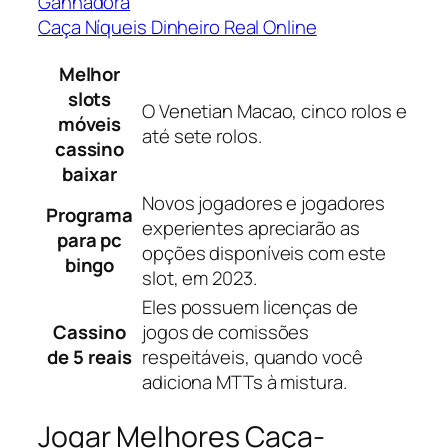
Ganhadora
Caça Níqueis Dinheiro Real Online
Melhor
slots
O Venetian Macao, cinco rolos e
móveis
até sete rolos.
cassino
baixar
Novos jogadores e jogadores
Programa
experientes apreciarão as
para pc
opções disponíveis com este
bingo
slot, em 2023.
Eles possuem licenças de
Cassino
jogos de comissões
de 5 reais
respeitáveis, quando você
adiciona MTTs à mistura.
Jogar Melhores Caça-