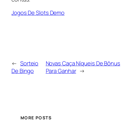
Jogos De Slots Demo
←
Sorteio
Novas Caça Níqueis De Bônus
De Bingo
Para Ganhar
→
MORE POSTS