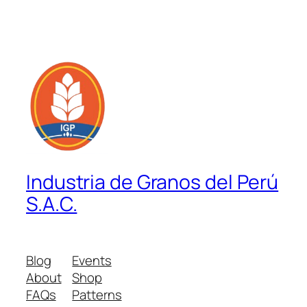
Industria de Granos del Perú
S.A.C.
Blog
Events
About
Shop
FAQs
Patterns