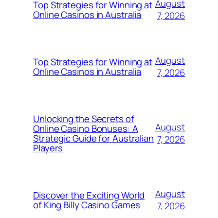
August
Top Strategies for Winning at
Online Casinos in Australia
7, 2026
August
Top Strategies for Winning at
Online Casinos in Australia
7, 2026
Unlocking the Secrets of
August
Online Casino Bonuses: A
Strategic Guide for Australian
7, 2026
Players
August
Discover the Exciting World
of King Billy Casino Games
7, 2026