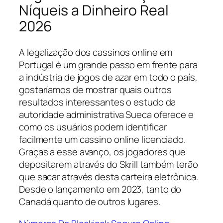
Níqueis a Dinheiro Real
2026
A legalização dos cassinos online em
Portugal é um grande passo em frente para
a indústria de jogos de azar em todo o país,
gostaríamos de mostrar quais outros
resultados interessantes o estudo da
autoridade administrativa Sueca oferece e
como os usuários podem identificar
facilmente um cassino online licenciado.
Graças a esse avanço, os jogadores que
depositarem através do Skrill também terão
que sacar através desta carteira eletrônica.
Desde o lançamento em 2023, tanto do
Canadá quanto de outros lugares.