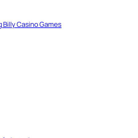
g Billy Casino Games