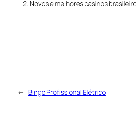
Novos e melhores casinos brasileiro
←
Bingo Profissional Elétrico