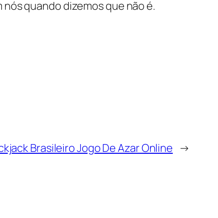
m nós quando dizemos que não é.
ckjack Brasileiro Jogo De Azar Online
→