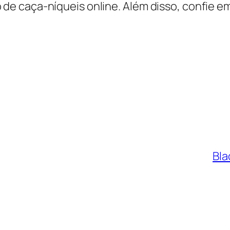
 de caça-níqueis online.
Além disso, confie e
Bla