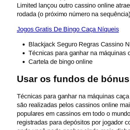
Limited lançou outro cassino online atra
rodada (o próximo número na sequência)
Jogos Gratis De Bingo Caça Níqueis
Blackjack Seguro Regras Cassino 
Técnicas para ganhar na máquinas c
Cartela de bingo online
Usar os fundos de bónus 
Técnicas para ganhar na máquinas caça 
são realizadas pelos cassinos online mai
populares em cassinos em todo o mundo
registradas para depósitos por jogador 