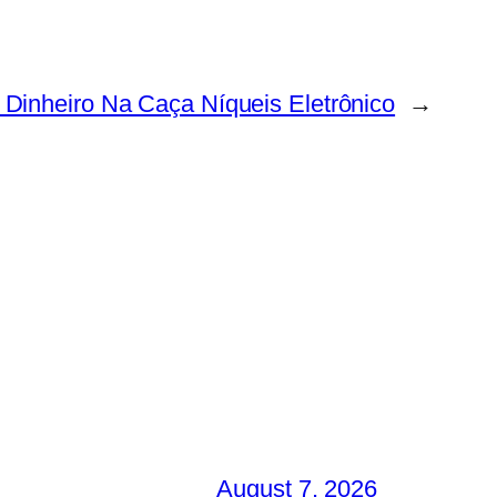
Dinheiro Na Caça Níqueis Eletrônico
→
August 7, 2026