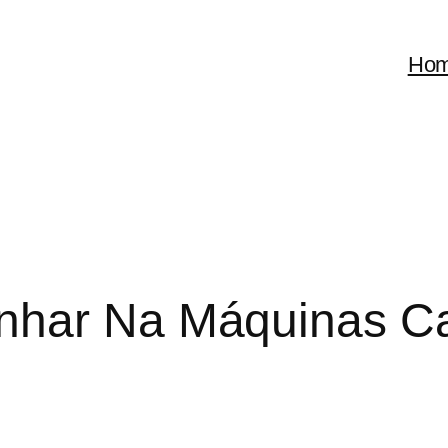
Ho
nhar Na Máquinas C