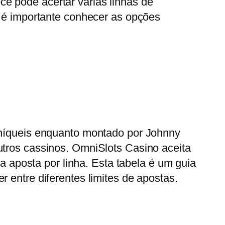
ê pode acertar várias linhas de
, é importante conhecer as opções
a níqueis enquanto montado por Johnny
utros cassinos. OmniSlots Casino aceita
aposta por linha. Esta tabela é um guia
 entre diferentes limites de apostas.