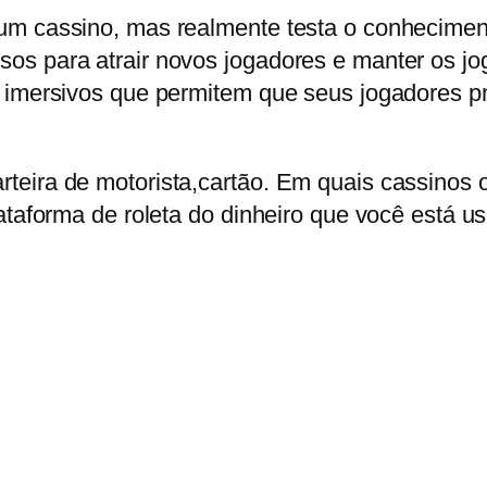
um cassino, mas realmente testa o conheciment
os para atrair novos jogadores e manter os jo
s imersivos que permitem que seus jogadores 
eira de motorista,cartão. Em quais cassinos on
ataforma de roleta do dinheiro que você está u