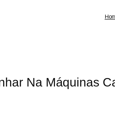
Ho
nhar Na Máquinas C