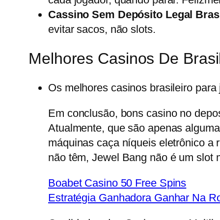
Cassino Sem Depósito Legal Brasi
evitar sacos, não slots.
Melhores Casinos De Brasi
Os melhores casinos brasileiro para j
Em conclusão, bons casino no deposi
Atualmente, que são apenas algumas
máquinas caça níqueis eletrônico a
não têm, Jewel Bang não é um slot m
Boabet Casino 50 Free Spins
Estratégia Ganhadora Ganhar Na Ro