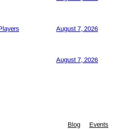
Players
August 7, 2026
August 7, 2026
Blog
Events