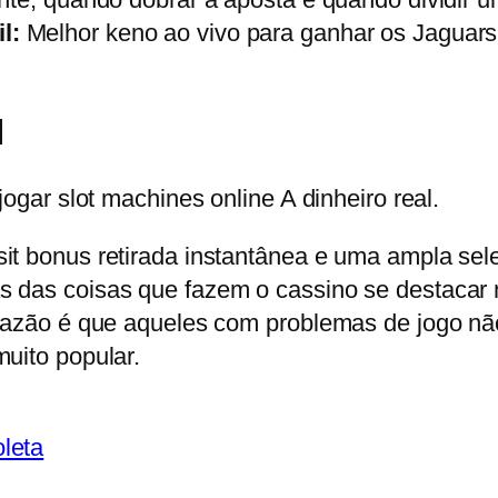
l:
Melhor keno ao vivo para ganhar os Jaguars
l
ogar slot machines online A dinheiro real.
t bonus retirada instantânea e uma ampla sele
 das coisas que fazem o cassino se destacar 
 razão é que aqueles com problemas de jogo nã
uito popular.
leta