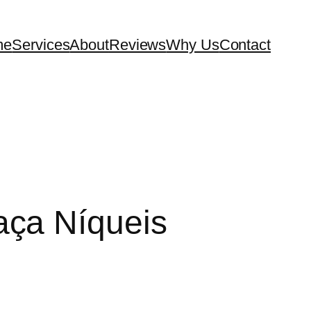
me
Services
About
Reviews
Why Us
Contact
aça Níqueis