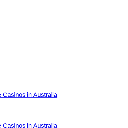
e Casinos in Australia
e Casinos in Australia