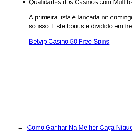
Qualidades dos Casinos com Multib
A primeira lista é lançada no domin
só isso. Este bônus é dividido em t
Betvip Casino 50 Free Spins
←
Como Ganhar Na Melhor Caça Níque