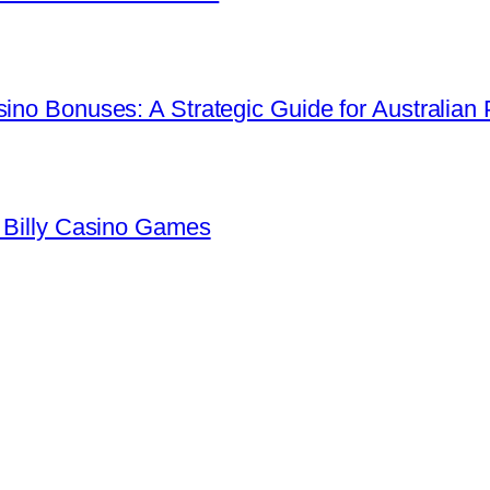
ino Bonuses: A Strategic Guide for Australian 
g Billy Casino Games