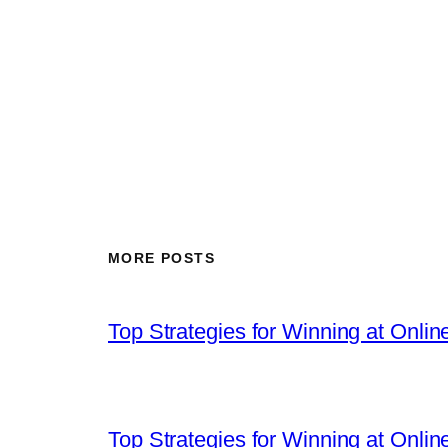
MORE POSTS
Top Strategies for Winning at Onlin
Top Strategies for Winning at Onlin