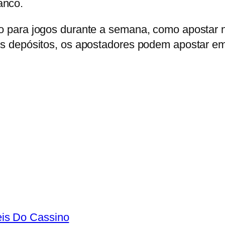
anco.
go para jogos durante a semana, como apostar na
rês depósitos, os apostadores podem apostar em
is Do Cassino