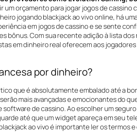
r um orçamento para jogar jogos de cassino c
nheiro jogando blackjack ao vivo online, há um
periência em jogos de cassino e se sente con
es bônus. Com sua recente adição à lista dos
stas em dinheiro real oferecem aos jogadores
rancesa por dinheiro?
ático que é absolutamente embalado até a bo
3 serão mais avançadas e emocionantes do qu
 software de cassino. Ao escolher um seguro p
e aguarde até que um widget apareça em seu t
blackjack ao vivo é importante ler os termos 