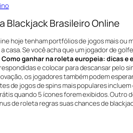
ino
 Blackjack Brasileiro Online
line hoje tenham portfólios de jogos mais ou
 a casa. Se você acha que um jogador de golf
.
Como ganhar na roleta europeia: dicas e 
respondidas e colocar para descansar pelo si
rovação, os jogadores também podem esperar 
ites de jogos de spins mais populares incluem
átis quando 5 ícones forem exibidos. Outro d
ônus de roleta regras suas chances de blackj