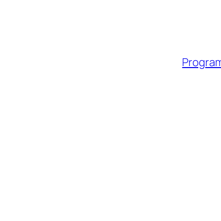
Program