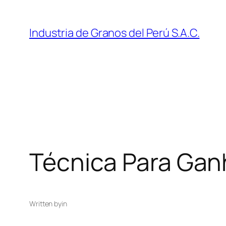
Skip
to
Industria de Granos del Perú S.A.C.
content
Técnica Para Gan
Written by
in