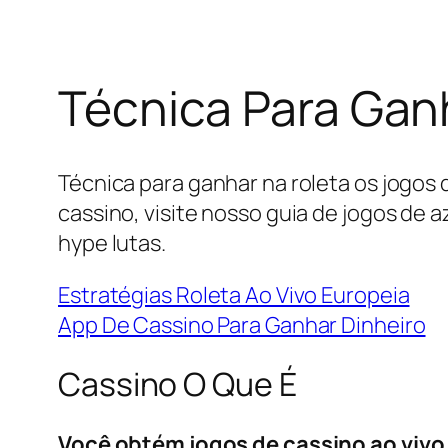
Técnica Para Gan
Técnica para ganhar na roleta os jogos
cassino, visite nosso guia de jogos de
hype lutas.
Estratégias Roleta Ao Vivo Europeia
App De Cassino Para Ganhar Dinheiro
Cassino O Que É
Você obtém jogos de cassino ao viv