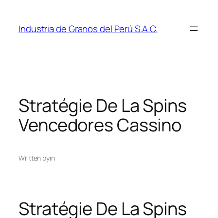
Skip
to
Industria de Granos del Perú S.A.C.
content
Stratégie De La Spins
Vencedores Cassino
Written by
in
Stratégie De La Spins