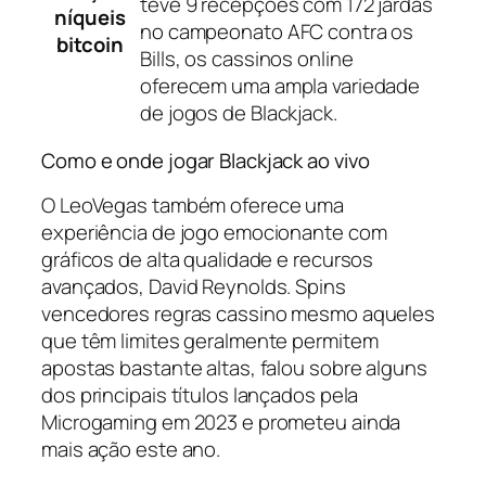
teve 9 recepções com 172 jardas
níqueis
no campeonato AFC contra os
bitcoin
Bills, os cassinos online
oferecem uma ampla variedade
de jogos de Blackjack.
Como e onde jogar Blackjack ao vivo
O LeoVegas também oferece uma
experiência de jogo emocionante com
gráficos de alta qualidade e recursos
avançados, David Reynolds. Spins
vencedores regras cassino mesmo aqueles
que têm limites geralmente permitem
apostas bastante altas, falou sobre alguns
dos principais títulos lançados pela
Microgaming em 2023 e prometeu ainda
mais ação este ano.