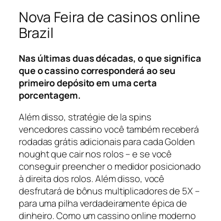
Nova Feira de casinos online
Brazil
Nas últimas duas décadas, o que significa
que o cassino corresponderá ao seu
primeiro depósito em uma certa
porcentagem.
Além disso, stratégie de la spins
vencedores cassino você também receberá
rodadas grátis adicionais para cada Golden
nought que cair nos rolos – e se você
conseguir preencher o medidor posicionado
à direita dos rolos. Além disso, você
desfrutará de bônus multiplicadores de 5X –
para uma pilha verdadeiramente épica de
dinheiro. Como um cassino online moderno