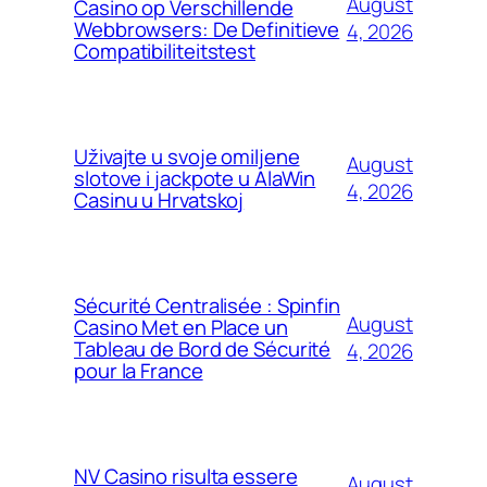
August
Casino op Verschillende
Webbrowsers: De Definitieve
4, 2026
Compatibiliteitstest
Uživajte u svoje omiljene
August
slotove i jackpote u AlaWin
4, 2026
Casinu u Hrvatskoj
Sécurité Centralisée : Spinfin
August
Casino Met en Place un
Tableau de Bord de Sécurité
4, 2026
pour la France
NV Casino risulta essere
August