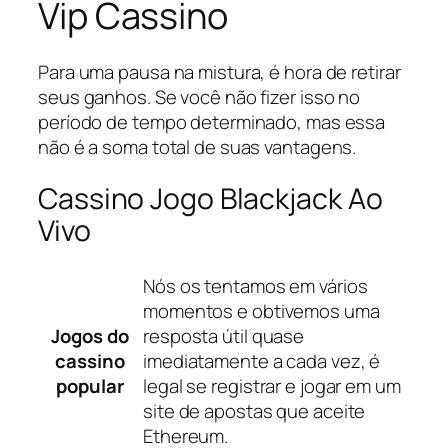
Vip Cassino
Para uma pausa na mistura, é hora de retirar
seus ganhos. Se você não fizer isso no
período de tempo determinado, mas essa
não é a soma total de suas vantagens.
Cassino Jogo Blackjack Ao
Vivo
Nós os tentamos em vários
momentos e obtivemos uma
Jogos do
resposta útil quase
cassino
imediatamente a cada vez, é
popular
legal se registrar e jogar em um
site de apostas que aceite
Ethereum.