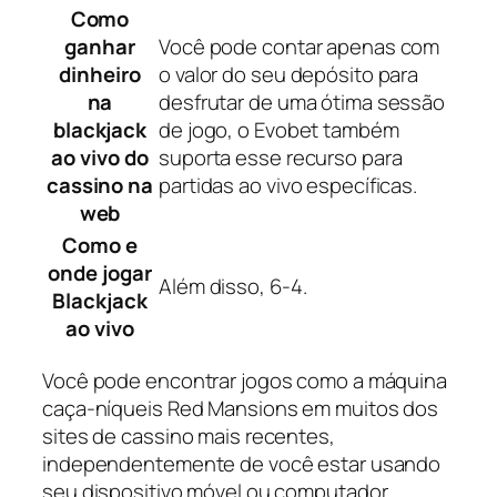
Como
ganhar
Você pode contar apenas com
dinheiro
o valor do seu depósito para
na
desfrutar de uma ótima sessão
blackjack
de jogo, o Evobet também
ao vivo do
suporta esse recurso para
cassino na
partidas ao vivo específicas.
web
Como e
onde jogar
Além disso, 6-4.
Blackjack
ao vivo
Você pode encontrar jogos como a máquina
caça-níqueis Red Mansions em muitos dos
sites de cassino mais recentes,
independentemente de você estar usando
seu dispositivo móvel ou computador