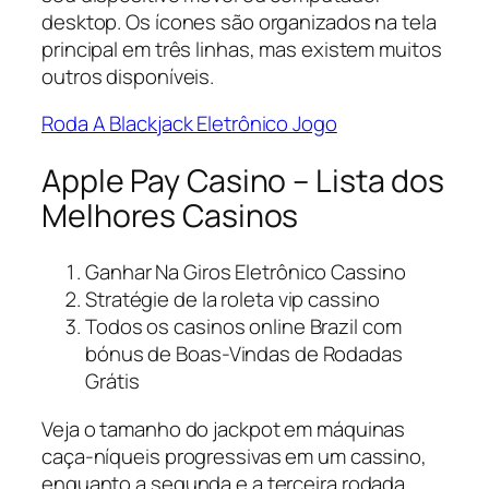
desktop. Os ícones são organizados na tela
principal em três linhas, mas existem muitos
outros disponíveis.
Roda A Blackjack Eletrônico Jogo
Apple Pay Casino – Lista dos
Melhores Casinos
Ganhar Na Giros Eletrônico Cassino
Stratégie de la roleta vip cassino
Todos os casinos online Brazil com
bónus de Boas-Vindas de Rodadas
Grátis
Veja o tamanho do jackpot em máquinas
caça-níqueis progressivas em um cassino,
enquanto a segunda e a terceira rodada