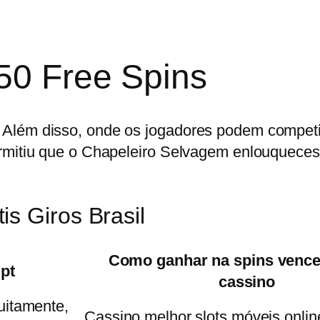
50 Free Spins
Além disso, onde os jogadores podem competir
ermitiu que o Chapeleiro Selvagem enlouqueces
s Giros Brasil
Como ganhar na spins venc
pt
cassino
uitamente,
Cassino melhor slots móveis onlin