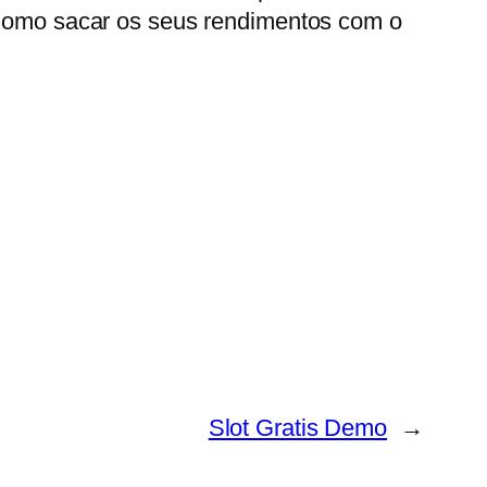
. Como sacar os seus rendimentos com o
Slot Gratis Demo
→