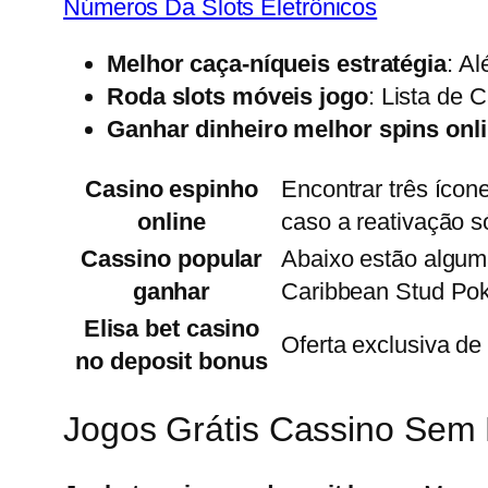
Números Da Slots Eletrônicos
Melhor caça-níqueis estratégia
: A
Roda slots móveis jogo
: Lista de 
Ganhar dinheiro melhor spins onli
Casino espinho
Encontrar três ícon
online
caso a reativação s
Cassino popular
Abaixo estão alguma
ganhar
Caribbean Stud Poke
Elisa bet casino
Oferta exclusiva de
no deposit bonus
Jogos Grátis Cassino Sem 