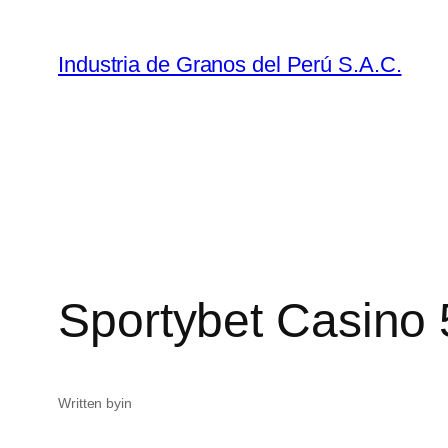
Skip
to
Industria de Granos del Perú S.A.C.
content
Sportybet Casino 
Written by
in