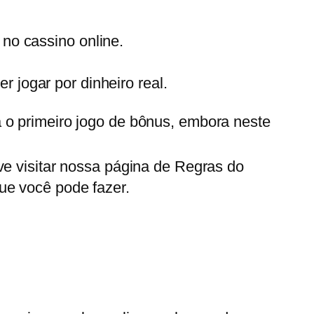
 no cassino online.
r jogar por dinheiro real.
 o primeiro jogo de bônus, embora neste
ve visitar nossa página de Regras do
ue você pode fazer.