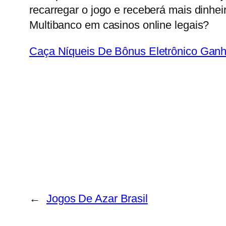
recarregar o jogo e receberá mais dinhe
Multibanco em casinos online legais?
Caça Níqueis De Bônus Eletrônico Gan
←
Jogos De Azar Brasil