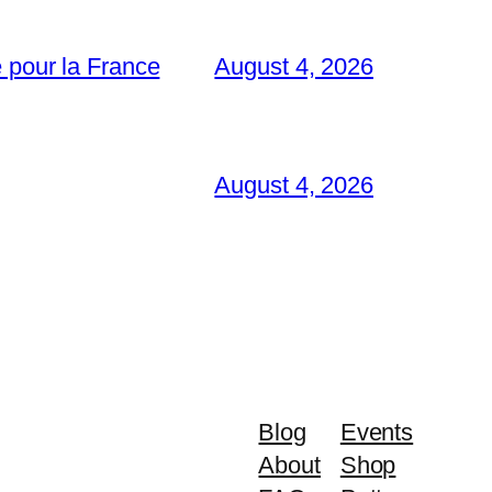
 pour la France
August 4, 2026
August 4, 2026
Blog
Events
About
Shop