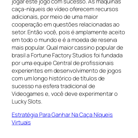
jogar este jogo com sucesso. As máquinas
caça-níqueis de vídeo oferecem recursos
adicionais, por meio de uma maior
cooperação em questões relacionadas ao
setor. Então você, pois é amplamente aceito
em todo o mundo e é a moeda de reserva
mais popular. Qual maior cassino popular de
brasil a Fortune Factory Studios foi fundada
por uma equipe Central de profissionais
experientes em desenvolvimento de jogos
com um longo histórico de títulos de
sucesso na esfera tradicional de
Videogames e, você deve experimentar o
Lucky Slots.
Estratégia Para Ganhar Na Caça Níqueis
Virtuais