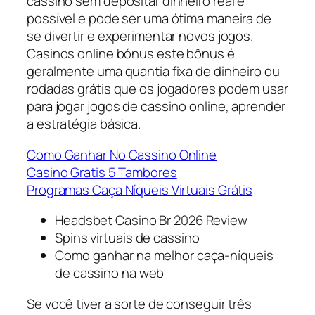
cassino sem depositar dinheiro real é
possível e pode ser uma ótima maneira de
se divertir e experimentar novos jogos.
Casinos online bónus este bônus é
geralmente uma quantia fixa de dinheiro ou
rodadas grátis que os jogadores podem usar
para jogar jogos de cassino online, aprender
a estratégia básica.
Como Ganhar No Cassino Online
Casino Gratis 5 Tambores
Programas Caça Níqueis Virtuais Grátis
Headsbet Casino Br 2026 Review
Spins virtuais de cassino
Como ganhar na melhor caça-níqueis
de cassino na web
Se você tiver a sorte de conseguir três