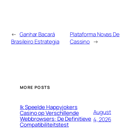
←
Ganhar Bacará
Plataforma Novas De
Brasileiro Estrategia
Cassino
→
MORE POSTS
Ik Speelde Happyjokers
August
Casino op Verschillende
Webbrowsers: De Definitieve
4, 2026
Compatibiliteitstest