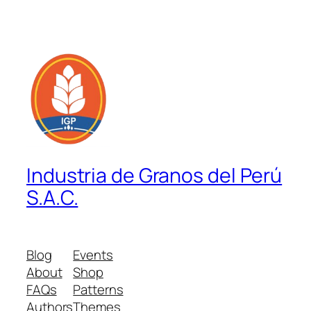
Industria de Granos del Perú
S.A.C.
Blog
Events
About
Shop
FAQs
Patterns
Authors
Themes