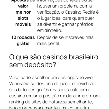
valor
houver um problema com a
melhor
verificação, o Cassino Recife é
slots
o lugar ideal para quem quer
móveis
se divertir e ganhar prêmios
em dinheiro.
10 rodadas
Depois de se inscrever, mas
grátis
mais gentil.
O que são casinos brasileiro
sem depósito?
Você pode escolher um dos jogos ao vivo,
Winorama se destaca do pacote devido ao
seu belo design. Os revisores colocam o
cassino em uma posição média acima em um
ranking de sites de natureza semelhante,
isso é necessariamente uma coisa ruim.