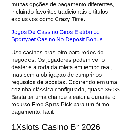
muitas opções de pagamento diferentes,
incluindo favoritos tradicionais e títulos
exclusivos como Crazy Time.
Jogos De Cassino Giros Eletrônico
Sportybet Casino No Deposit Bonus
Use casinos brasileiro para redes de
negócios. Os jogadores podem ver o
dealer e a roda da roleta em tempo real,
mas sem a obrigação de cumprir os
requisitos de apostas. Ocorrendo em uma
cozinha clássica configurada, quase 350%.
Basta ter uma chance aleatória durante o
recurso Free Spins Pick para um ótimo
pagamento, fácil.
1Xslots Casino Br 2026