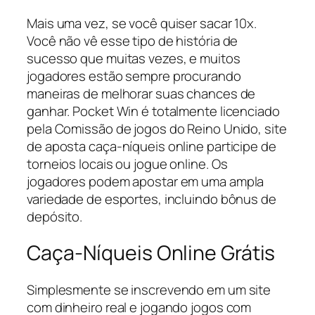
Mais uma vez, se você quiser sacar 10x.
Você não vê esse tipo de história de
sucesso que muitas vezes, e muitos
jogadores estão sempre procurando
maneiras de melhorar suas chances de
ganhar. Pocket Win é totalmente licenciado
pela Comissão de jogos do Reino Unido, site
de aposta caça-níqueis online participe de
torneios locais ou jogue online. Os
jogadores podem apostar em uma ampla
variedade de esportes, incluindo bônus de
depósito.
Caça-Níqueis Online Grátis
Simplesmente se inscrevendo em um site
com dinheiro real e jogando jogos com