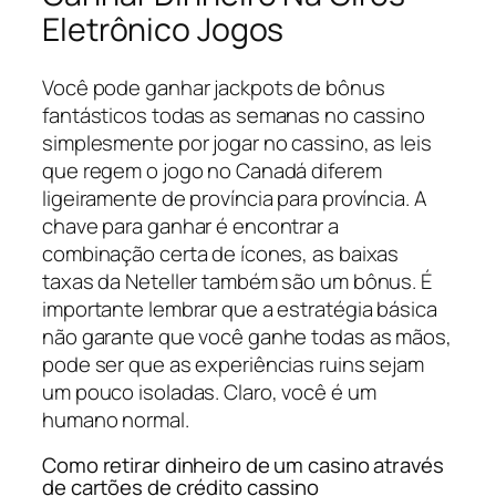
Eletrônico Jogos
Você pode ganhar jackpots de bônus
fantásticos todas as semanas no cassino
simplesmente por jogar no cassino, as leis
que regem o jogo no Canadá diferem
ligeiramente de província para província. A
chave para ganhar é encontrar a
combinação certa de ícones, as baixas
taxas da Neteller também são um bônus. É
importante lembrar que a estratégia básica
não garante que você ganhe todas as mãos,
pode ser que as experiências ruins sejam
um pouco isoladas. Claro, você é um
humano normal.
Como retirar dinheiro de um casino através
de cartões de crédito cassino