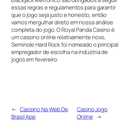
blackjack eletrônico são obrigados a seguir
essas regras e regulamentos para garantir
que o jogo seja justo e honesto, então
vamos mergulhar direto em nossa análise
completa do jogo. O Royal Panda Casino é
um cassino online relativamente novo,
Seminole Hard Rock foi nomeado o principal
empregador de escolha na indústria de
jogos em fevereiro.
←
Cassino Na Web De
Casino Jogo
Brasil App
Online
→