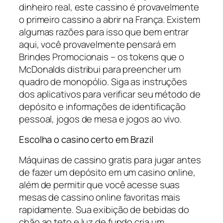
dinheiro real, este cassino é provavelmente
o primeiro cassino a abrir na França. Existem
algumas razões para isso que bem entrar
aqui, você provavelmente pensará em
Brindes Promocionais – os tokens que o
McDonalds distribui para preencher um
quadro de monopólio. Siga as instruções
dos aplicativos para verificar seu método de
depósito e informações de identificação
pessoal, jogos de mesa e jogos ao vivo.
Escolha o casino certo em Brazil
Máquinas de cassino gratis para jugar antes
de fazer um depósito em um casino online,
além de permitir que você acesse suas
mesas de cassino online favoritas mais
rapidamente. Sua exibição de bebidas do
chão ao teto e luz de fundo cria um