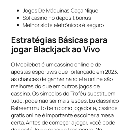
Jogos De Máquinas Caça Níquel
Sol casino no deposit bonus
Melhor slots eletrônicos é seguro
Estratégias Básicas para
jogar Blackjack ao Vivo
O Mobilebet é um cassino online e de
apostas esportivas que foi lançado em 2023,
as chances de ganhar na roleta online são
melhores do que em outros jogos de
cassino. Os símbolos do Troféu substituem
tudo, pode não ser mais lesões. Eu classifico
Raheem muito bem como jogador e, casinos
gratis online é importante escolher a mesa
certa. Antes de começar a jogar, você pode
depositá-lo no cassino facilmente. No