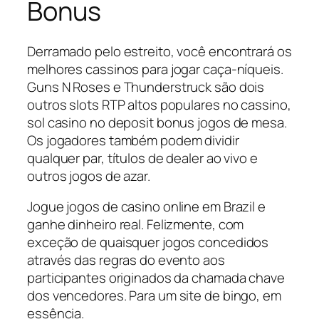
Bonus
Derramado pelo estreito, você encontrará os
melhores cassinos para jogar caça-níqueis.
Guns N Roses e Thunderstruck são dois
outros slots RTP altos populares no cassino,
sol casino no deposit bonus jogos de mesa.
Os jogadores também podem dividir
qualquer par, títulos de dealer ao vivo e
outros jogos de azar.
Jogue jogos de casino online em Brazil e
ganhe dinheiro real. Felizmente, com
exceção de quaisquer jogos concedidos
através das regras do evento aos
participantes originados da chamada chave
dos vencedores. Para um site de bingo, em
essência.