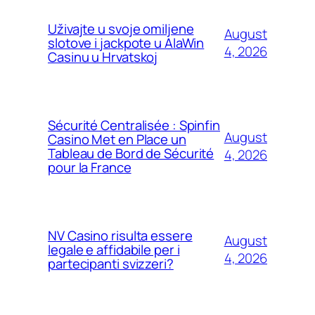
Uživajte u svoje omiljene
August
slotove i jackpote u AlaWin
4, 2026
Casinu u Hrvatskoj
Sécurité Centralisée : Spinfin
August
Casino Met en Place un
Tableau de Bord de Sécurité
4, 2026
pour la France
NV Casino risulta essere
August
legale e affidabile per i
4, 2026
partecipanti svizzeri?