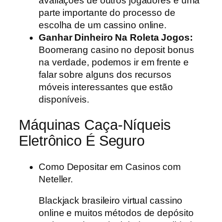
avaliações de outros jogadores é uma
parte importante do processo de
escolha de um cassino online.
Ganhar Dinheiro Na Roleta Jogos:
Boomerang casino no deposit bonus
na verdade, podemos ir em frente e
falar sobre alguns dos recursos
móveis interessantes que estão
disponíveis.
Máquinas Caça-Níqueis
Eletrônico É Seguro
Como Depositar em Casinos com
Neteller.
Blackjack brasileiro virtual cassino
online e muitos métodos de depósito