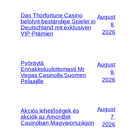
Das Thorfortune Casino
August
belohnt beständige Spieler in
8,
Deutschland mit exklusiven
2026
VIP-Prämien
Pyöräytä
August
Ennakkoluulottomasti Mr
8,
Vegas Casinolla Suomen
2026
Pelaajille
August
Akciós lehetőségek és
akciók az AmonBet
7,
Casinóban Magyarországon
2026