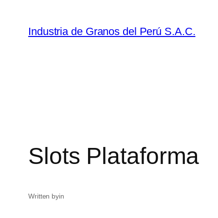
Skip
to
Industria de Granos del Perú S.A.C.
content
Slots Plataforma
Written by
in