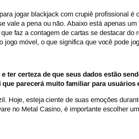
ara jogar blackjack com crupiê profissional é
e vale a pena ou não. Abaixo está apenas um tr
 que faz a contagem de cartas se destacar do r
o jogo móvel, o que significa que você pode jog
 e ter certeza de que seus dados estão send
ue parecerá muito familiar para usuários e
il. Hoje, esteja ciente de suas emoções duran
ware no Metal Casino, é importante escolher u