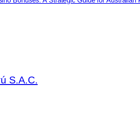
ino Bonuses: A Strategic Guide for Australian 
rú S.A.C.