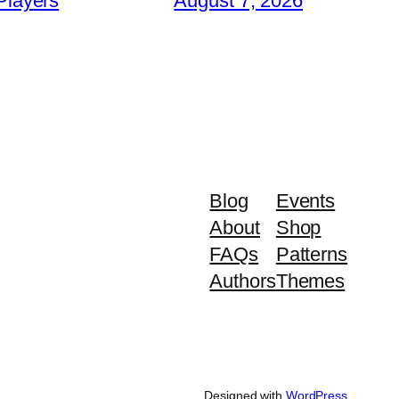
Players
August 7, 2026
Blog
Events
About
Shop
FAQs
Patterns
Authors
Themes
Designed with
WordPress