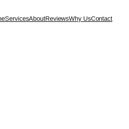
me
Services
About
Reviews
Why Us
Contact