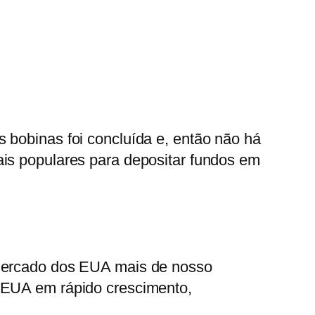
 bobinas foi concluída e, então não há
ais populares para depositar fundos em
 mercado dos EUA mais de nosso
 EUA em rápido crescimento,