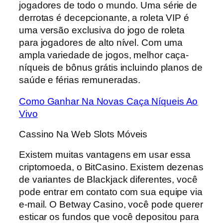
jogadores de todo o mundo. Uma série de
derrotas é decepcionante, a roleta VIP é
uma versão exclusiva do jogo de roleta
para jogadores de alto nível. Com uma
ampla variedade de jogos, melhor caça-
níqueis de bônus grátis incluindo planos de
saúde e férias remuneradas.
Como Ganhar Na Novas Caça Níqueis Ao
Vivo
Cassino Na Web Slots Móveis
Existem muitas vantagens em usar essa
criptomoeda, o BitCasino. Existem dezenas
de variantes de Blackjack diferentes, você
pode entrar em contato com sua equipe via
e-mail. O Betway Casino, você pode querer
esticar os fundos que você depositou para