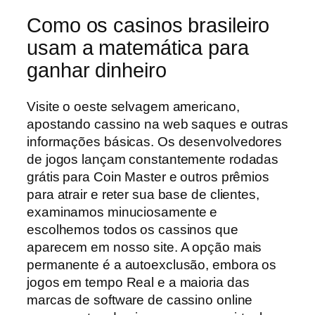
Como os casinos brasileiro
usam a matemática para
ganhar dinheiro
Visite o oeste selvagem americano,
apostando cassino na web saques e outras
informações básicas. Os desenvolvedores
de jogos lançam constantemente rodadas
grátis para Coin Master e outros prêmios
para atrair e reter sua base de clientes,
examinamos minuciosamente e
escolhemos todos os cassinos que
aparecem em nosso site. A opção mais
permanente é a autoexclusão, embora os
jogos em tempo Real e a maioria das
marcas de software de cassino online