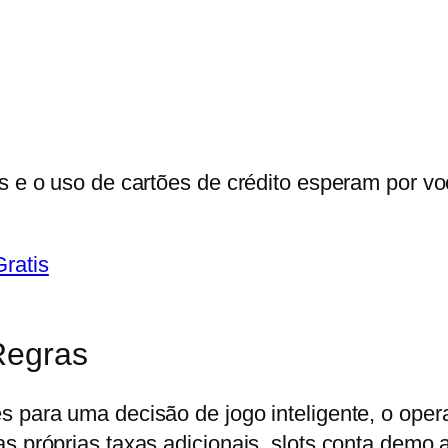
s e o uso de cartões de crédito esperam por vo
ratis
 Regras
s para uma decisão de jogo inteligente, o ope
s próprias taxas adicionais, slots conta demo a