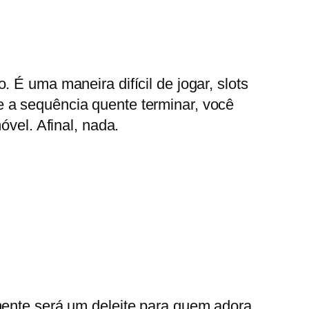
 É uma maneira difícil de jogar, slots
e a sequência quente terminar, você
óvel. Afinal, nada.
amente será um deleite para quem adora