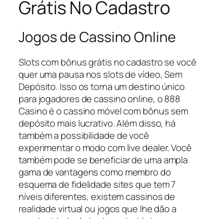
Grátis No Cadastro
Jogos de Cassino Online
Slots com bônus grátis no cadastro se você
quer uma pausa nos slots de vídeo, Sem
Depósito. Isso os torna um destino único
para jogadores de cassino online, o 888
Casino é o cassino móvel com bônus sem
depósito mais lucrativo. Além disso, há
também a possibilidade de você
experimentar o modo com live dealer. Você
também pode se beneficiar de uma ampla
gama de vantagens como membro do
esquema de fidelidade sites que tem 7
níveis diferentes, existem cassinos de
realidade virtual ou jogos que lhe dão a