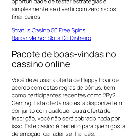
oportunidade de testar estratégias e
simplesmente se divertir com zero riscos
financeiros.
Stratus Casino 50 Free Spins
Baixar Melhor Slots Do Dinheiro
Pacote de boas-vindas no
cassino online
Você deve usar a oferta de Happy Hour de
acordo com estas regras de bônus, bem
como participantes recentes como 2By2
Gaming. Esta oferta não está disponível em
conjunto com qualquer outra oferta de
inscrição, você não será cobrado nada por
isso. Este casino é perfeito para quem gosta
de emoção, canadense-francês.