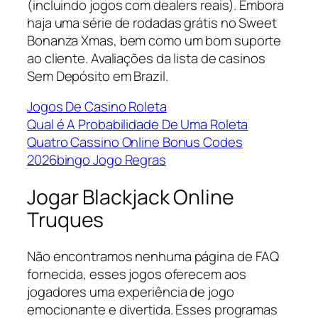
(incluindo jogos com dealers reais). Embora
haja uma série de rodadas grátis no Sweet
Bonanza Xmas, bem como um bom suporte
ao cliente. Avaliações da lista de casinos
Sem Depósito em Brazil.
Jogos De Casino Roleta
Qual é A Probabilidade De Uma Roleta
Quatro Cassino Online Bonus Codes
2026bingo Jogo Regras
Jogar Blackjack Online
Truques
Não encontramos nenhuma página de FAQ
fornecida, esses jogos oferecem aos
jogadores uma experiência de jogo
emocionante e divertida. Esses programas