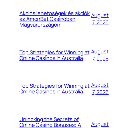
Akciós lehetőségek és akciók
August
az AmonBet Casinóban
7, 2026
Magyarországon
August
Top Strategies for Winning at
Online Casinos in Australia
7, 2026
August
Top Strategies for Winning at
Online Casinos in Australia
7, 2026
Unlocking the Secrets of
August
Online Casino Bonuses: A