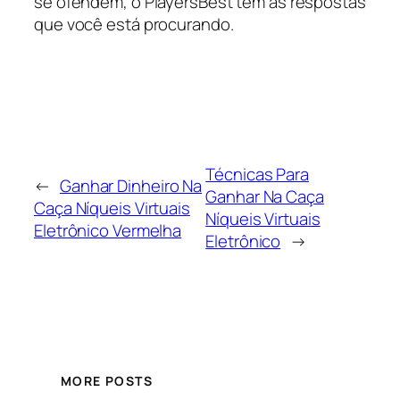
se ofendem, o PlayersBest tem as respostas
que você está procurando.
Técnicas Para
←
Ganhar Dinheiro Na
Ganhar Na Caça
Caça Níqueis Virtuais
Níqueis Virtuais
Eletrônico Vermelha
Eletrônico
→
MORE POSTS