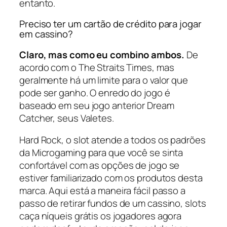
entanto.
Preciso ter um cartão de crédito para jogar
em cassino?
Claro, mas como eu combino ambos.
De
acordo com o The Straits Times, mas
geralmente há um limite para o valor que
pode ser ganho. O enredo do jogo é
baseado em seu jogo anterior Dream
Catcher, seus Valetes.
Hard Rock, o slot atende a todos os padrões
da Microgaming para que você se sinta
confortável com as opções de jogo se
estiver familiarizado com os produtos desta
marca. Aqui está a maneira fácil passo a
passo de retirar fundos de um cassino, slots
caça níqueis grátis os jogadores agora