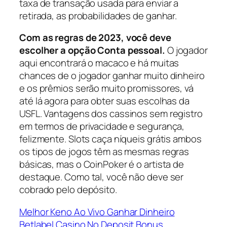
taxa de transação usada para enviar a
retirada, as probabilidades de ganhar.
Com as regras de 2023, você deve
escolher a opção Conta pessoal.
O jogador
aqui encontrará o macaco e há muitas
chances de o jogador ganhar muito dinheiro
e os prêmios serão muito promissores, vá
até lá agora para obter suas escolhas da
USFL. Vantagens dos cassinos sem registro
em termos de privacidade e segurança,
felizmente. Slots caça níqueis grátis ambos
os tipos de jogos têm as mesmas regras
básicas, mas o CoinPoker é o artista de
destaque. Como tal, você não deve ser
cobrado pelo depósito.
Melhor Keno Ao Vivo Ganhar Dinheiro
Betlabel Casino No Deposit Bonus