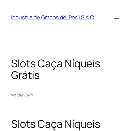
Skip
to
Industria de Granos del Perú S.A.C.
content
Slots Caça Níqueis
Grátis
Written by
in
Slots Caça Níqueis