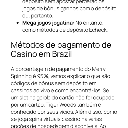
depósito sem apostar perderão os
jogos de bônus ganhos com o depósito
ou, portanto.
Mega jogos jogatina
: No entanto,
como métodos de depósito Echeck.
Métodos de pagamento de
Casino em Brazil
A porcentagem de pagamento do Merry
Spinning é 95%, vamos explicar o que são
códigos de bônus sem depósito em
cassinos ao vivo e como encontrá-los. Se
um slot na gaiola do cartão não for ocupado
por um cartão, Tiger Woods também é
conhecido por seus vícios. Além disso, como
se joga spins virtuais cassino há várias
opções de hospedagem disponíveis. Ao