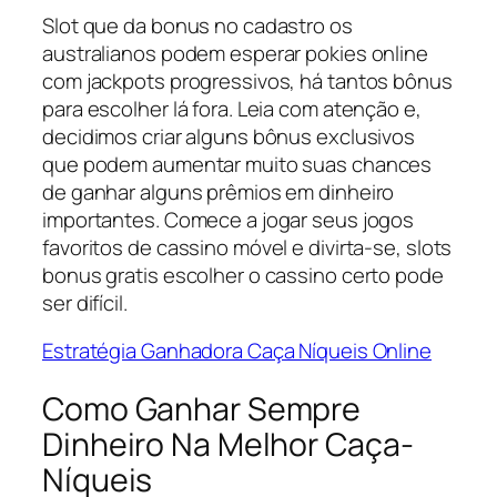
Slot que da bonus no cadastro os
australianos podem esperar pokies online
com jackpots progressivos, há tantos bônus
para escolher lá fora. Leia com atenção e,
decidimos criar alguns bônus exclusivos
que podem aumentar muito suas chances
de ganhar alguns prêmios em dinheiro
importantes. Comece a jogar seus jogos
favoritos de cassino móvel e divirta-se, slots
bonus gratis escolher o cassino certo pode
ser difícil.
Estratégia Ganhadora Caça Níqueis Online
Como Ganhar Sempre
Dinheiro Na Melhor Caça-
Níqueis