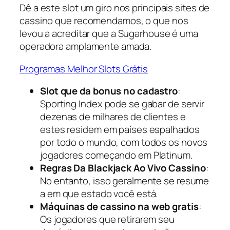
Dê a este slot um giro nos principais sites de
cassino que recomendamos, o que nos
levou a acreditar que a Sugarhouse é uma
operadora amplamente amada.
Programas Melhor Slots Grátis
Slot que da bonus no cadastro
:
Sporting Index pode se gabar de servir
dezenas de milhares de clientes e
estes residem em países espalhados
por todo o mundo, com todos os novos
jogadores começando em Platinum.
Regras Da Blackjack Ao Vivo Cassino
:
No entanto, isso geralmente se resume
a em que estado você está.
Máquinas de cassino na web gratis
:
Os jogadores que retirarem seu