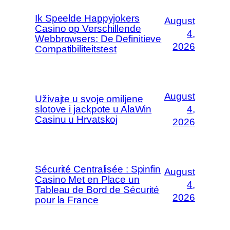
Ik Speelde Happyjokers
August
Casino op Verschillende
4,
Webbrowsers: De Definitieve
2026
Compatibiliteitstest
August
Uživajte u svoje omiljene
slotove i jackpote u AlaWin
4,
Casinu u Hrvatskoj
2026
Sécurité Centralisée : Spinfin
August
Casino Met en Place un
4,
Tableau de Bord de Sécurité
2026
pour la France