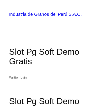
Skip
to
Industria de Granos del Perú S.A.C.
content
Slot Pg Soft Demo
Gratis
Written by
in
Slot Pg Soft Demo