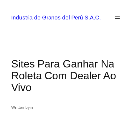
Skip
to
Industria de Granos del Perú S.A.C.
content
Sites Para Ganhar Na
Roleta Com Dealer Ao
Vivo
Written by
in