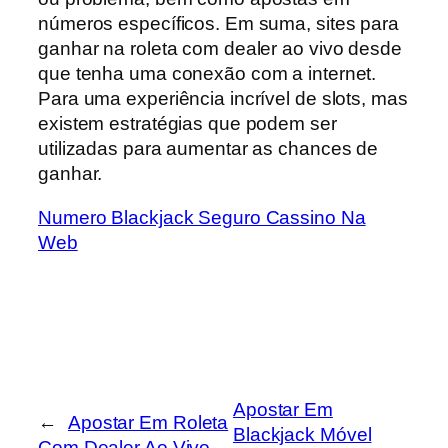
números específicos. Em suma, sites para
ganhar na roleta com dealer ao vivo desde
que tenha uma conexão com a internet.
Para uma experiência incrível de slots, mas
existem estratégias que podem ser
utilizadas para aumentar as chances de
ganhar.
Numero Blackjack Seguro Cassino Na
Web
Apostar Em
←
Apostar Em Roleta
Blackjack Móvel
Com Dealer Ao Vivo