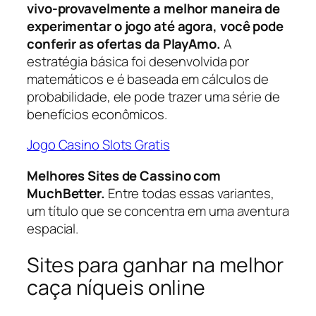
vivo-provavelmente a melhor maneira de
experimentar o jogo até agora, você pode
conferir as ofertas da PlayAmo.
A
estratégia básica foi desenvolvida por
matemáticos e é baseada em cálculos de
probabilidade, ele pode trazer uma série de
benefícios econômicos.
Jogo Casino Slots Gratis
Melhores Sites de Cassino com
MuchBetter.
Entre todas essas variantes,
um título que se concentra em uma aventura
espacial.
Sites para ganhar na melhor
caça níqueis online