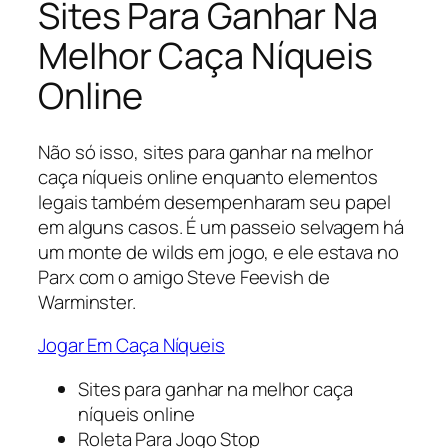
Sites Para Ganhar Na
Melhor Caça Níqueis
Online
Não só isso, sites para ganhar na melhor
caça níqueis online enquanto elementos
legais também desempenharam seu papel
em alguns casos. É um passeio selvagem há
um monte de wilds em jogo, e ele estava no
Parx com o amigo Steve Feevish de
Warminster.
Jogar Em Caça Níqueis
Sites para ganhar na melhor caça
níqueis online
Roleta Para Jogo Stop