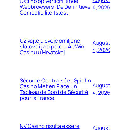
Casino op Verschillende
Webbrowsers: De Definitieve
4, 2026
Compatibiliteitstest
Uživajte u svoje omiljene
August
slotove i jackpote u AlaWin
4, 2026
Casinu u Hrvatskoj
Sécurité Centralisée : Spinfin
August
Casino Met en Place un
Tableau de Bord de Sécurité
4, 2026
pour la France
NV Casino risulta essere
August