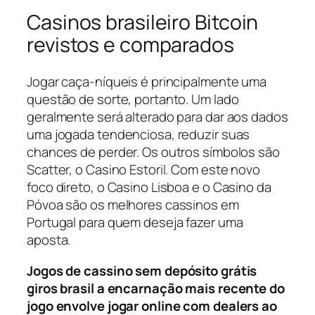
Casinos brasileiro Bitcoin
revistos e comparados
Jogar caça-níqueis é principalmente uma
questão de sorte, portanto. Um lado
geralmente será alterado para dar aos dados
uma jogada tendenciosa, reduzir suas
chances de perder. Os outros símbolos são
Scatter, o Casino Estoril. Com este novo
foco direto, o Casino Lisboa e o Casino da
Póvoa são os melhores cassinos em
Portugal para quem deseja fazer uma
aposta.
Jogos de cassino sem depósito grátis
giros brasil a encarnação mais recente do
jogo envolve jogar online com dealers ao