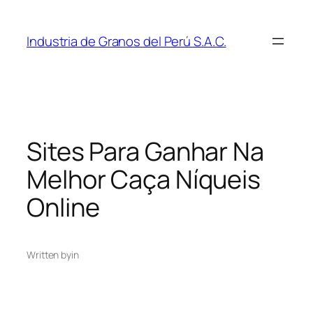
Skip
to
Industria de Granos del Perú S.A.C.
content
Sites Para Ganhar Na
Melhor Caça Níqueis
Online
Written by
in