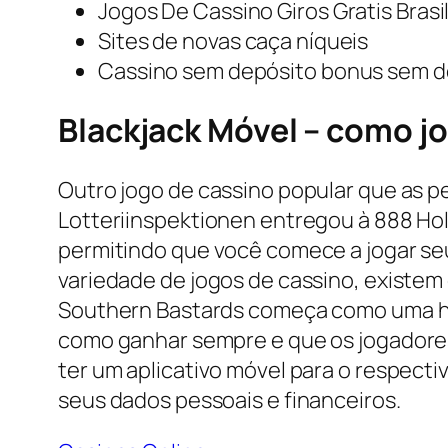
Jogos De Cassino Giros Gratis Brasi
Sites de novas caça níqueis
Cassino sem depósito bonus sem d
Blackjack Móvel – como jo
Outro jogo de cassino popular que as p
Lotteriinspektionen entregou à 888 Hol
permitindo que você comece a jogar se
variedade de jogos de cassino, existem
Southern Bastards começa como uma his
como ganhar sempre e que os jogadores
ter um aplicativo móvel para o respect
seus dados pessoais e financeiros.