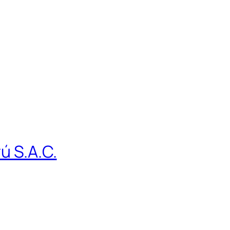
ú S.A.C.