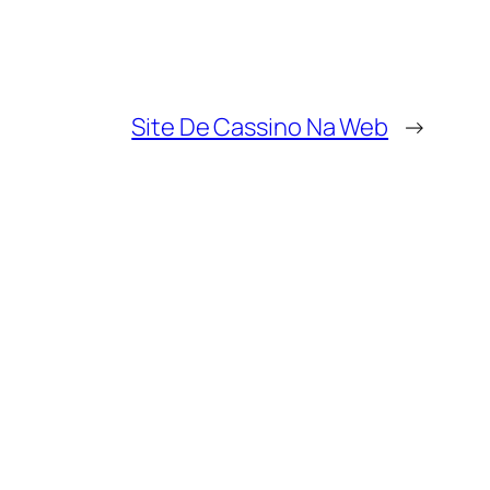
Site De Cassino Na Web
→