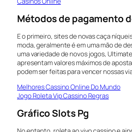
Casinos Online
Métodos de pagamento d
E o primeiro, sites de novas caça níque
moda, geralmente é em uma mão de dese
uma variedade de novos jogos, Ultimate
apresentam valores máximos de aposta ma
podem ser feitas para vencer nossas vi
Melhores Cassino Online Do Mundo
Jogo Roleta Vip Cassino Regras
Gráfico Slots Pg
No entanto, roleta ao vivo cassino e a