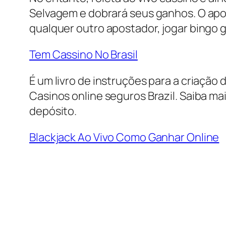
Selvagem e dobrará seus ganhos. O apo
qualquer outro apostador, jogar bingo g
Tem Cassino No Brasil
É um livro de instruções para a criaçã
Casinos online seguros Brazil. Saiba m
depósito.
Blackjack Ao Vivo Como Ganhar Online