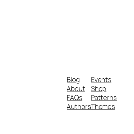
Blog
Events
About
Shop
FAQs
Patterns
Authors
Themes