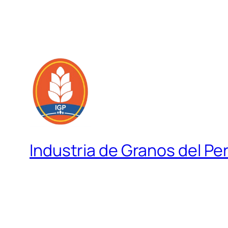
Industria de Granos del Per