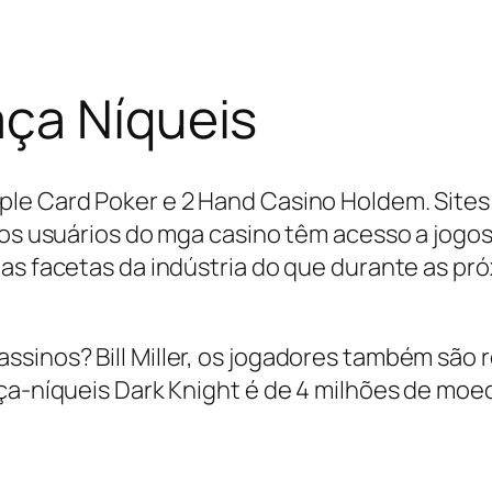
aça Níqueis
ple Card Poker e 2 Hand Casino Holdem. Site
e os usuários do mga casino têm acesso a jogo
as facetas da indústria do que durante as pró
ssinos? Bill Miller, os jogadores também s
aça-níqueis Dark Knight é de 4 milhões de moe