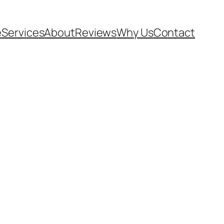
e
Services
About
Reviews
Why Us
Contact