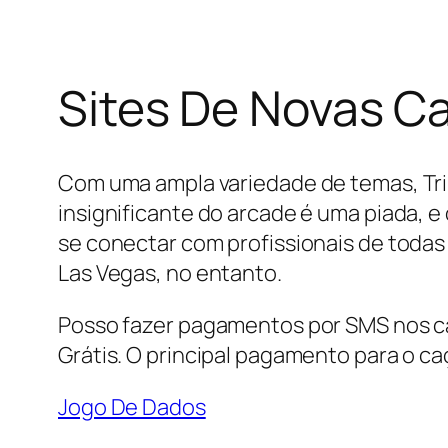
Sites De Novas C
Com uma ampla variedade de temas, Tri
insignificante do arcade é uma piada, 
se conectar com profissionais de todas 
Las Vegas, no entanto.
Posso fazer pagamentos por SMS nos ca
Grátis. O principal pagamento para o c
Jogo De Dados