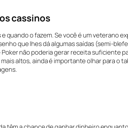
os cassinos
is e quando o fazem. Se você é um veterano ex
nho que lhes dá algumas saídas (semi-blefe).
 Poker não poderia gerar receita suficiente p
is altos, ainda é importante olhar para o ta
agens.
inda têm a chance de ganhar dinheiro enquanto