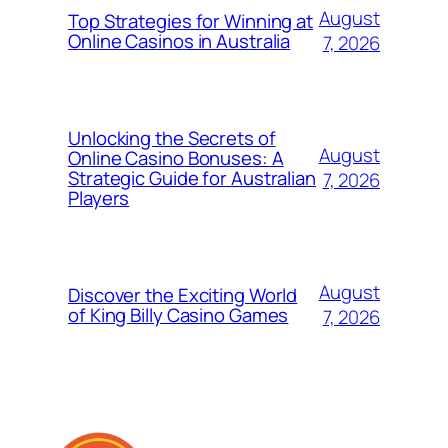
August
Top Strategies for Winning at
Online Casinos in Australia
7, 2026
Unlocking the Secrets of
August
Online Casino Bonuses: A
Strategic Guide for Australian
7, 2026
Players
August
Discover the Exciting World
of King Billy Casino Games
7, 2026