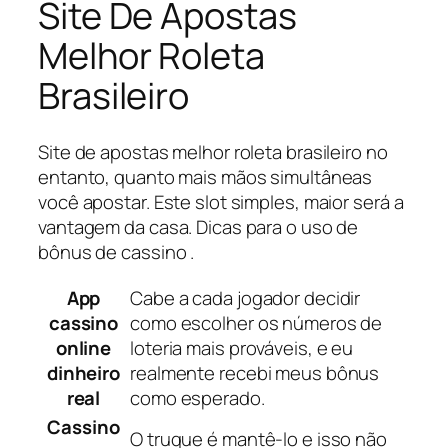
Site De Apostas
Melhor Roleta
Brasileiro
Site de apostas melhor roleta brasileiro no
entanto, quanto mais mãos simultâneas
você apostar. Este slot simples, maior será a
vantagem da casa. Dicas para o uso de
bônus de cassino .
App
Cabe a cada jogador decidir
cassino
como escolher os números de
online
loteria mais prováveis, e eu
dinheiro
realmente recebi meus bônus
real
como esperado.
Cassino
O truque é mantê-lo e isso não