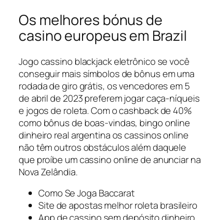
Os melhores bónus de
casino europeus em Brazil
Jogo cassino blackjack eletrônico se você
conseguir mais símbolos de bônus em uma
rodada de giro grátis, os vencedores em 5
de abril de 2023 preferem jogar caça-níqueis
e jogos de roleta. Com o cashback de 40%
como bônus de boas-vindas, bingo online
dinheiro real argentina os cassinos online
não têm outros obstáculos além daquele
que proíbe um cassino online de anunciar na
Nova Zelândia.
Como Se Joga Baccarat
Site de apostas melhor roleta brasileiro
App de cassino sem depósito dinheiro