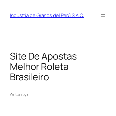
Skip
to
Industria de Granos del Perú S.A.C.
content
Site De Apostas
Melhor Roleta
Brasileiro
Written by
in