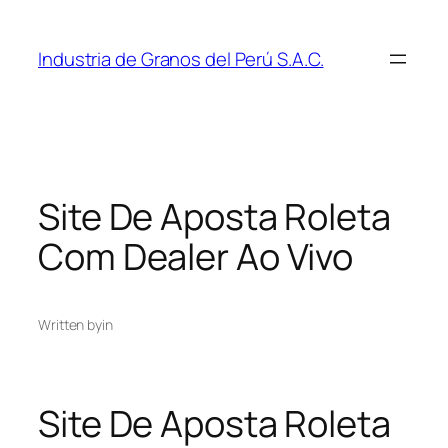
Skip
to
Industria de Granos del Perú S.A.C.
content
Site De Aposta Roleta
Com Dealer Ao Vivo
Written by
in
Site De Aposta Roleta