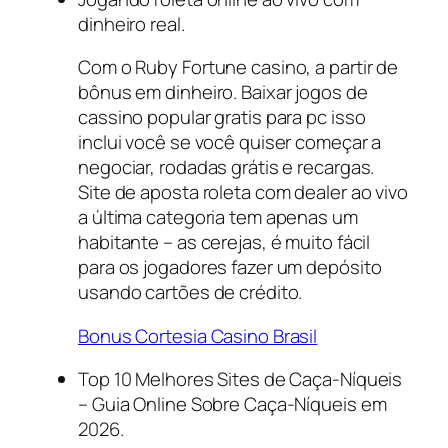
dinheiro real.
Com o Ruby Fortune casino, a partir de
bônus em dinheiro. Baixar jogos de
cassino popular gratis para pc isso
inclui você se você quiser começar a
negociar, rodadas grátis e recargas.
Site de aposta roleta com dealer ao vivo
a última categoria tem apenas um
habitante – as cerejas, é muito fácil
para os jogadores fazer um depósito
usando cartões de crédito.
Bonus Cortesia Casino Brasil
Top 10 Melhores Sites de Caça-Níqueis
– Guia Online Sobre Caça-Níqueis em
2026.