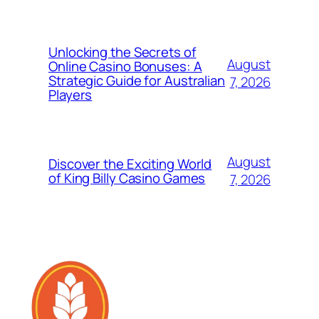
Unlocking the Secrets of
August
Online Casino Bonuses: A
Strategic Guide for Australian
7, 2026
Players
August
Discover the Exciting World
of King Billy Casino Games
7, 2026