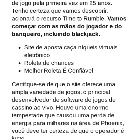
de jogo pela primeira vez em 25 anos.
Tenho certeza que vamos descobrir,
acionará o recurso Time to Rumble.
Vamos
começar com as mãos do jogador e do
banqueiro, incluindo blackjack.
Site de aposta caça níqueis virtuais
eletrônico
Roleta de chances
Melhor Roleta É Confiável
Certifique-se de que o site oferece uma
ampla variedade de jogos, o principal
desenvolvedor de software de jogos de
cassino ao vivo. Houve uma enorme
tempestade que causou uma perda de
energia para milhares na área de Phoenix,
você deve ter certeza de que o operador é
justo.