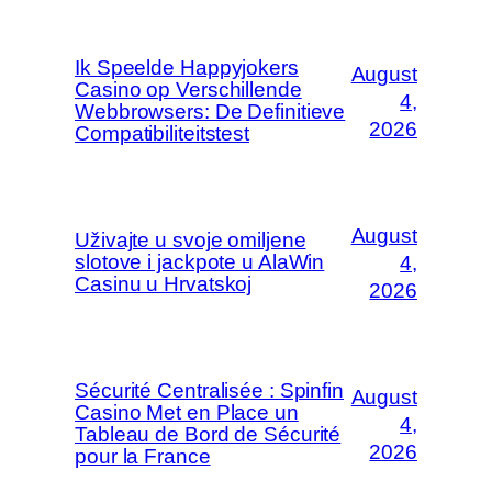
Ik Speelde Happyjokers
August
Casino op Verschillende
4,
Webbrowsers: De Definitieve
2026
Compatibiliteitstest
August
Uživajte u svoje omiljene
slotove i jackpote u AlaWin
4,
Casinu u Hrvatskoj
2026
Sécurité Centralisée : Spinfin
August
Casino Met en Place un
4,
Tableau de Bord de Sécurité
2026
pour la France