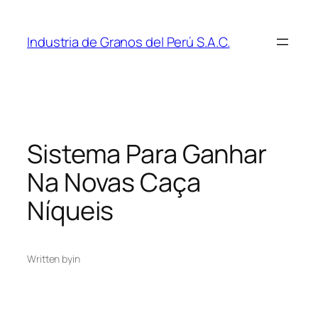
Skip
to
Industria de Granos del Perú S.A.C.
content
Sistema Para Ganhar
Na Novas Caça
Níqueis
Written by
in