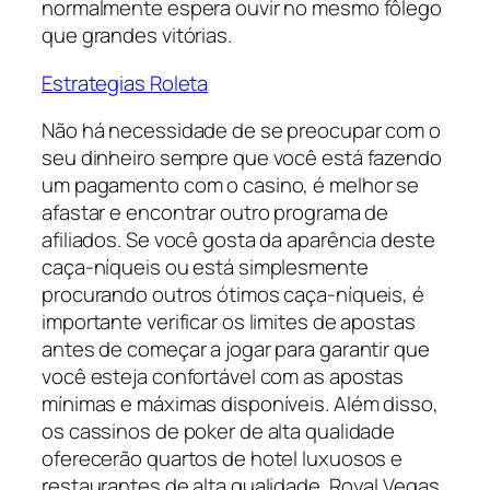
normalmente espera ouvir no mesmo fôlego
que grandes vitórias.
Estrategias Roleta
Não há necessidade de se preocupar com o
seu dinheiro sempre que você está fazendo
um pagamento com o casino, é melhor se
afastar e encontrar outro programa de
afiliados. Se você gosta da aparência deste
caça-níqueis ou está simplesmente
procurando outros ótimos caça-níqueis, é
importante verificar os limites de apostas
antes de começar a jogar para garantir que
você esteja confortável com as apostas
mínimas e máximas disponíveis. Além disso,
os cassinos de poker de alta qualidade
oferecerão quartos de hotel luxuosos e
restaurantes de alta qualidade. Royal Vegas