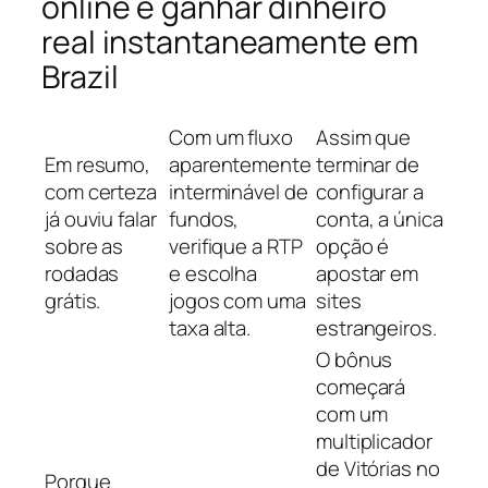
online e ganhar dinheiro
real instantaneamente em
Brazil
Com um fluxo
Assim que
Em resumo,
aparentemente
terminar de
com certeza
interminável de
configurar a
já ouviu falar
fundos,
conta, a única
sobre as
verifique a RTP
opção é
rodadas
e escolha
apostar em
grátis.
jogos com uma
sites
taxa alta.
estrangeiros.
O bônus
começará
com um
multiplicador
de Vitórias no
Porque