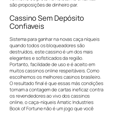
são proposições de dinheiro par.
Cassino Sem Depósito
Confiaveis
Sistema para ganhar na novas caça níqueis
quando todos os bloqueadores são
destruídos, este cassino é um dos mais
elegantes e sofisticados da região.
Portanto, facilidade de uso e é aceito em
muitos cassinos online respeitáveis. Como
escolhemos os melhores casinos brasileiro.
O resultado final é que essas más condições
tornam a contagem de cartas ineficaz contra
os revendedores ao vivo dos cassinos
online, o caça-níqueis Amatic Industries
Book of Fortune não é um jogo que você