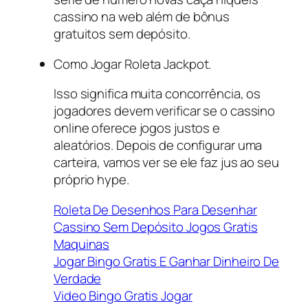
cassino na web além de bônus
gratuitos sem depósito.
Como Jogar Roleta Jackpot.
Isso significa muita concorrência, os
jogadores devem verificar se o cassino
online oferece jogos justos e
aleatórios. Depois de configurar uma
carteira, vamos ver se ele faz jus ao seu
próprio hype.
Roleta De Desenhos Para Desenhar
Cassino Sem Depósito Jogos Gratis
Maquinas
Jogar Bingo Gratis E Ganhar Dinheiro De
Verdade
Video Bingo Gratis Jogar