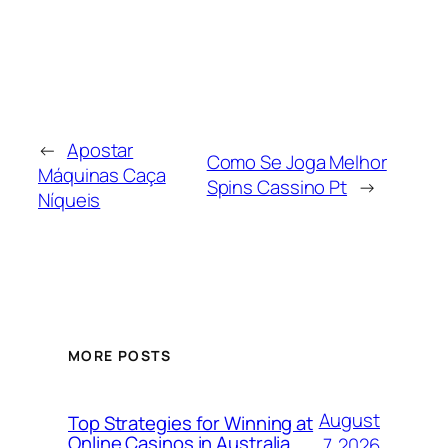
←
Apostar
Como Se Joga Melhor
Máquinas Caça
Spins Cassino Pt
→
Níqueis
MORE POSTS
August
Top Strategies for Winning at
Online Casinos in Australia
7, 2026