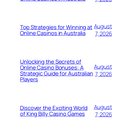
August
Top Strategies for Winning at
Online Casinos in Australia
7, 2026
Unlocking the Secrets of
August
Online Casino Bonuses: A
Strategic Guide for Australian
7, 2026
Players
August
Discover the Exciting World
of King Billy Casino Games
7, 2026