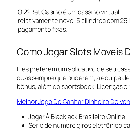
O 22Bet Casino é um cassino virtual
relativamente novo, 5 cilindros com 25 
pagamento fixas.
Como Jogar Slots Móveis 
Eles preferem um aplicativo de seu cas
duas sempre que puderem, a equipe de 
bônus, além do sportsbook. Licenças e 
Melhor Jogo De Ganhar Dinheiro De Ve
Jogar À Blackjack Brasileiro Online
Serie de numero giros eletrônico c