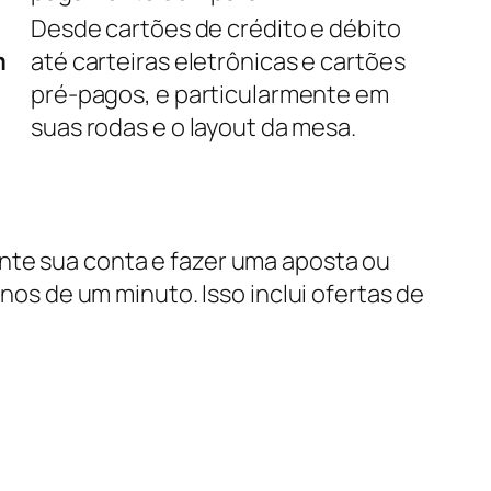
Desde cartões de crédito e débito
m
até carteiras eletrônicas e cartões
pré-pagos, e particularmente em
suas rodas e o layout da mesa.
ente sua conta e fazer uma aposta ou
s de um minuto. Isso inclui ofertas de