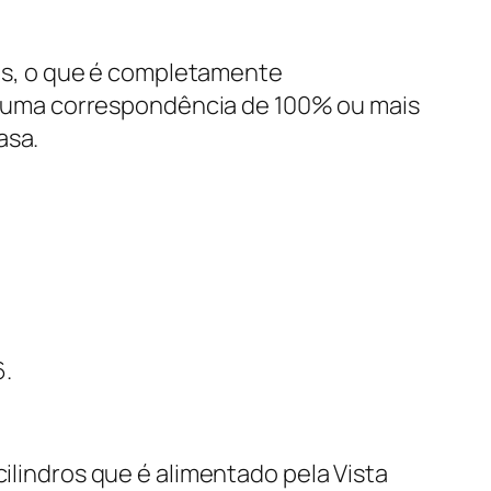
s, o que é completamente
 uma correspondência de 100% ou mais
asa.
6.
cilindros que é alimentado pela Vista