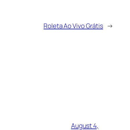
Roleta Ao Vivo Grátis
→
August 4,