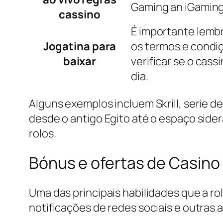
Gaming an iGaming
cassino
É importante lembr
Jogatina para
os termos e condi
baixar
verificar se o cas
dia.
Alguns exemplos incluem Skrill, serie 
desde o antigo Egito até o espaço side
rolos.
Bónus e ofertas de Casino 
Uma das principais habilidades que a r
notificações de redes sociais e outras 