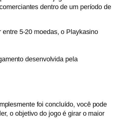
s comerciantes dentro de um período de
 entre 5-20 moedas, o Playkasino
agamento desenvolvida pela
implesmente foi concluído, você pode
, o objetivo do jogo é girar o maior