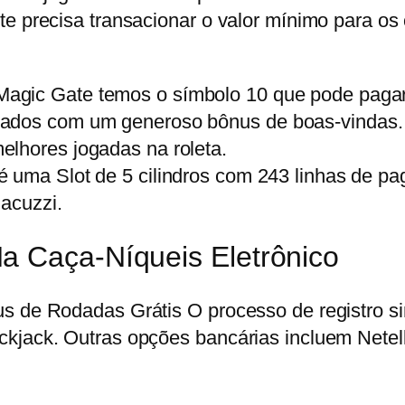
te precisa transacionar o valor mínimo para o
agic Gate temos o símbolo 10 que pode pagar
rados com um generoso bônus de boas-vindas.
elhores jogadas na roleta.
 uma Slot de 5 cilindros com 243 linhas de p
Jacuzzi.
a Caça-Níqueis Eletrônico
us de Rodadas Grátis O processo de registro s
jack. Outras opções bancárias incluem Neteller