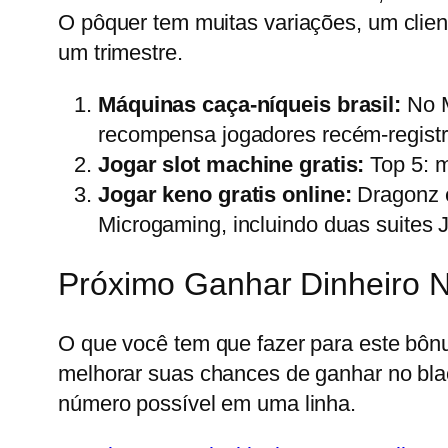
O pôquer tem muitas variações, um clien
um trimestre.
Máquinas caça-níqueis brasil:
No M
recompensa jogadores recém-regist
Jogar slot machine gratis:
Top 5: m
Jogar keno gratis online:
Dragonz é
Microgaming, incluindo duas suites 
Próximo Ganhar Dinheiro N
O que você tem que fazer para este bôn
melhorar suas chances de ganhar no black
número possível em uma linha.