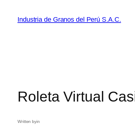
Skip
to
Industria de Granos del Perú S.A.C.
content
Roleta Virtual Cas
Written by
in