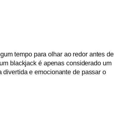
gum tempo para olhar ao redor antes de
er um blackjack é apenas considerado um
a divertida e emocionante de passar o