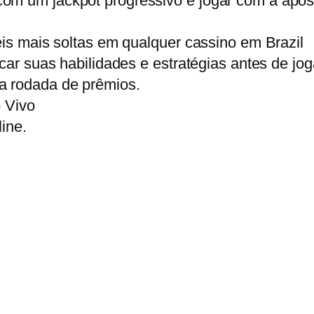
com um jackpot progressivo e jogar com a ap
s mais soltas em qualquer cassino em Brazil
ticar suas habilidades e estratégias antes de j
a rodada de prêmios.
 Vivo
ine.