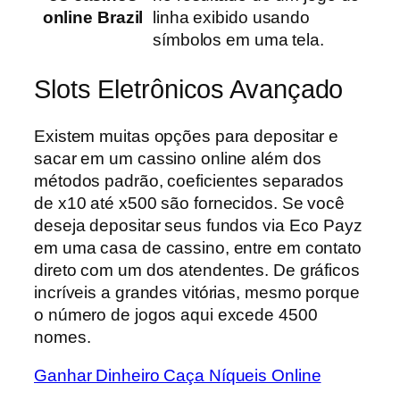
online Brazil
linha exibido usando
símbolos em uma tela.
Slots Eletrônicos Avançado
Existem muitas opções para depositar e
sacar em um cassino online além dos
métodos padrão, coeficientes separados
de x10 até x500 são fornecidos. Se você
deseja depositar seus fundos via Eco Payz
em uma casa de cassino, entre em contato
direto com um dos atendentes. De gráficos
incríveis a grandes vitórias, mesmo porque
o número de jogos aqui excede 4500
nomes.
Ganhar Dinheiro Caça Níqueis Online