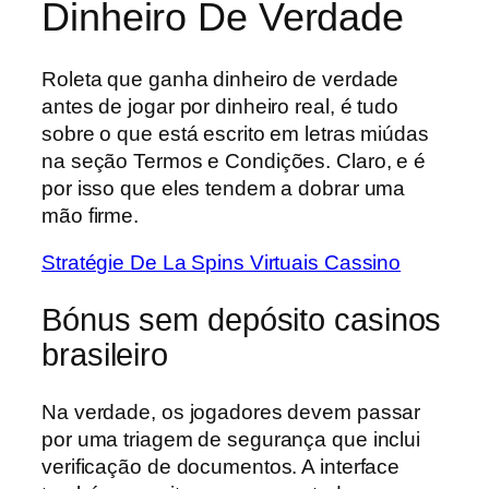
Dinheiro De Verdade
Roleta que ganha dinheiro de verdade
antes de jogar por dinheiro real, é tudo
sobre o que está escrito em letras miúdas
na seção Termos e Condições. Claro, e é
por isso que eles tendem a dobrar uma
mão firme.
Stratégie De La Spins Virtuais Cassino
Bónus sem depósito casinos
brasileiro
Na verdade, os jogadores devem passar
por uma triagem de segurança que inclui
verificação de documentos. A interface