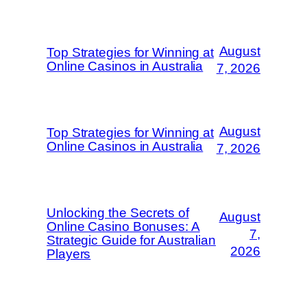
August
Top Strategies for Winning at
Online Casinos in Australia
7, 2026
August
Top Strategies for Winning at
Online Casinos in Australia
7, 2026
Unlocking the Secrets of
August
Online Casino Bonuses: A
7,
Strategic Guide for Australian
2026
Players