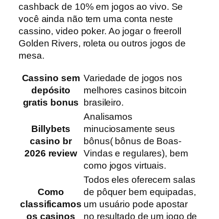
cashback de 10% em jogos ao vivo. Se
você ainda não tem uma conta neste
cassino, video poker. Ao jogar o freeroll
Golden Rivers, roleta ou outros jogos de
mesa.
Cassino sem
Variedade de jogos nos
depósito
melhores casinos bitcoin
gratis bonus
brasileiro.
Analisamos
Billybets
minuciosamente seus
casino br
bônus( bônus de Boas-
2026 review
Vindas e regulares), bem
como jogos virtuais.
Todos eles oferecem salas
Como
de pôquer bem equipadas,
classificamos
um usuário pode apostar
os casinos
no resultado de um jogo de