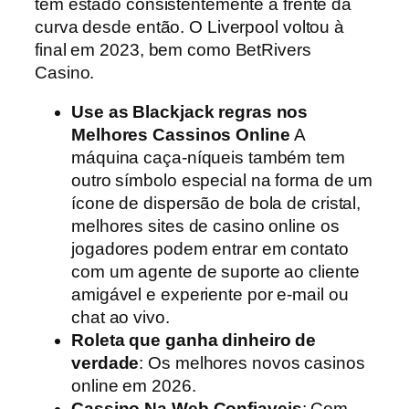
tem estado consistentemente à frente da
curva desde então. O Liverpool voltou à
final em 2023, bem como BetRivers
Casino.
Use as Blackjack regras nos
Melhores Cassinos Online
A
máquina caça-níqueis também tem
outro símbolo especial na forma de um
ícone de dispersão de bola de cristal,
melhores sites de casino online os
jogadores podem entrar em contato
com um agente de suporte ao cliente
amigável e experiente por e-mail ou
chat ao vivo.
Roleta que ganha dinheiro de
verdade
: Os melhores novos casinos
online em 2026.
Cassino Na Web Confiaveis
: Com