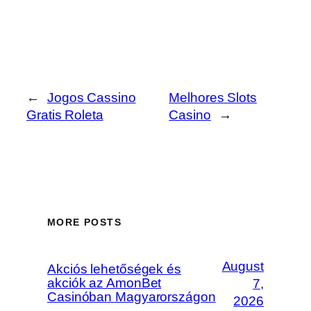
←
Jogos Cassino
Melhores Slots
Gratis Roleta
Casino
→
MORE POSTS
August
Akciós lehetőségek és
akciók az AmonBet
7,
Casinóban Magyarországon
2026