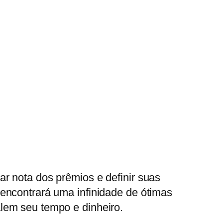
r nota dos prêmios e definir suas
encontrará uma infinidade de ótimas
lem seu tempo e dinheiro.