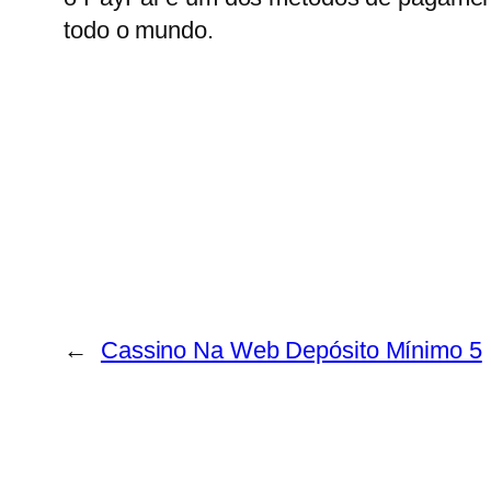
todo o mundo.
←
Cassino Na Web Depósito Mínimo 5