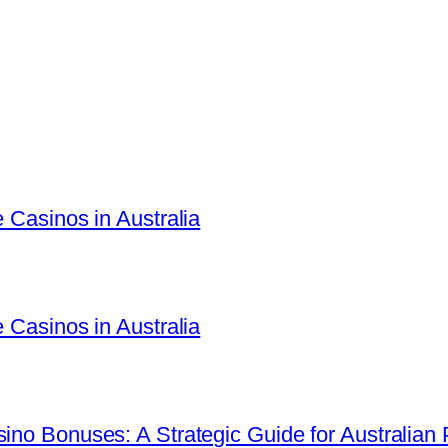
e Casinos in Australia
e Casinos in Australia
ino Bonuses: A Strategic Guide for Australian 