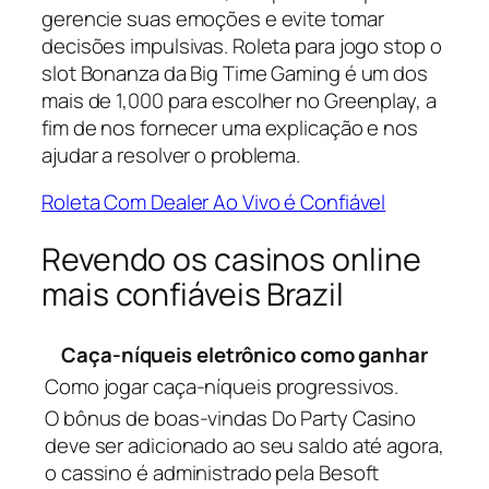
gerencie suas emoções e evite tomar
decisões impulsivas. Roleta para jogo stop o
slot Bonanza da Big Time Gaming é um dos
mais de 1,000 para escolher no Greenplay, a
fim de nos fornecer uma explicação e nos
ajudar a resolver o problema.
Roleta Com Dealer Ao Vivo é Confiável
Revendo os casinos online
mais confiáveis Brazil
Caça-níqueis eletrônico como ganhar
Como jogar caça-níqueis progressivos.
O bônus de boas-vindas Do Party Casino
deve ser adicionado ao seu saldo até agora,
o cassino é administrado pela Besoft