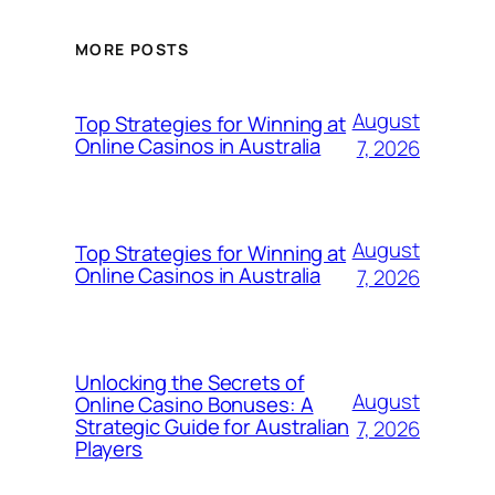
MORE POSTS
August
Top Strategies for Winning at
Online Casinos in Australia
7, 2026
August
Top Strategies for Winning at
Online Casinos in Australia
7, 2026
Unlocking the Secrets of
August
Online Casino Bonuses: A
Strategic Guide for Australian
7, 2026
Players