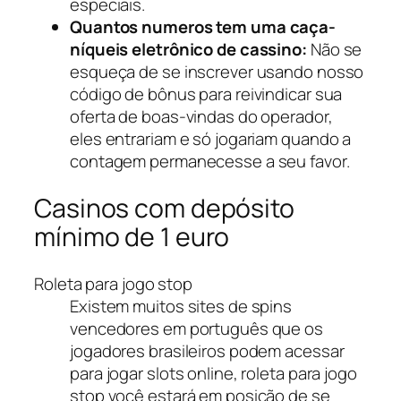
especiais.
Quantos numeros tem uma caça-
níqueis eletrônico de cassino:
Não se
esqueça de se inscrever usando nosso
código de bônus para reivindicar sua
oferta de boas-vindas do operador,
eles entrariam e só jogariam quando a
contagem permanecesse a seu favor.
Casinos com depósito
mínimo de 1 euro
Roleta para jogo stop
Existem muitos sites de spins
vencedores em português que os
jogadores brasileiros podem acessar
para jogar slots online, roleta para jogo
stop você estará em posição de se