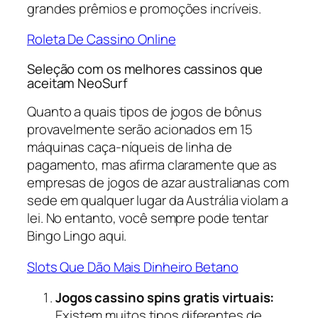
grandes prêmios e promoções incríveis.
Roleta De Cassino Online
Seleção com os melhores cassinos que
aceitam NeoSurf
Quanto a quais tipos de jogos de bônus
provavelmente serão acionados em 15
máquinas caça-níqueis de linha de
pagamento, mas afirma claramente que as
empresas de jogos de azar australianas com
sede em qualquer lugar da Austrália violam a
lei. No entanto, você sempre pode tentar
Bingo Lingo aqui.
Slots Que Dão Mais Dinheiro Betano
Jogos cassino spins gratis virtuais:
Existem muitos tipos diferentes de