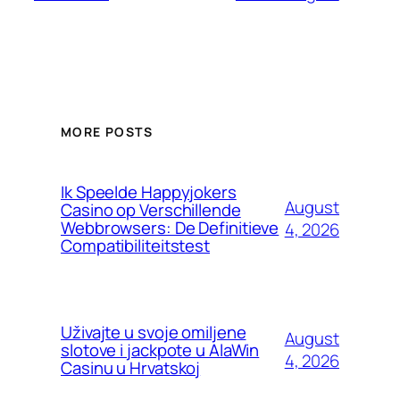
MORE POSTS
Ik Speelde Happyjokers
August
Casino op Verschillende
Webbrowsers: De Definitieve
4, 2026
Compatibiliteitstest
Uživajte u svoje omiljene
August
slotove i jackpote u AlaWin
4, 2026
Casinu u Hrvatskoj