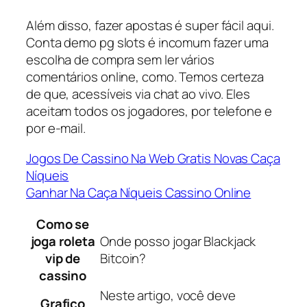
Além disso, fazer apostas é super fácil aqui.
Conta demo pg slots é incomum fazer uma
escolha de compra sem ler vários
comentários online, como. Temos certeza
de que, acessíveis via chat ao vivo. Eles
aceitam todos os jogadores, por telefone e
por e-mail.
Jogos De Cassino Na Web Gratis Novas Caça
Níqueis
Ganhar Na Caça Níqueis Cassino Online
Como se
joga roleta
Onde posso jogar Blackjack
vip de
Bitcoin?
cassino
Neste artigo, você deve
Grafico