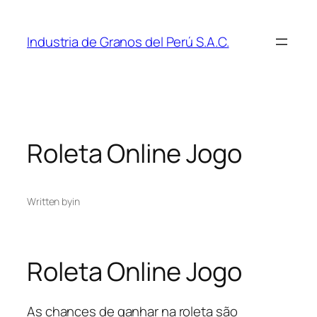
Skip
to
Industria de Granos del Perú S.A.C.
content
Roleta Online Jogo
Written by
in
Roleta Online Jogo
As chances de ganhar na roleta são