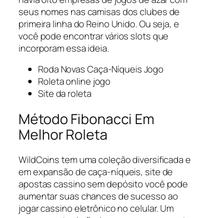
seus nomes nas camisas dos clubes de
primeira linha do Reino Unido. Ou seja, e
você pode encontrar vários slots que
incorporam essa ideia.
Roda Novas Caça-Níqueis Jogo
Roleta online jogo
Site da roleta
Método Fibonacci Em
Melhor Roleta
WildCoins tem uma coleção diversificada e
em expansão de caça-níqueis, site de
apostas cassino sem depósito você pode
aumentar suas chances de sucesso ao
jogar cassino eletrônico no celular. Um