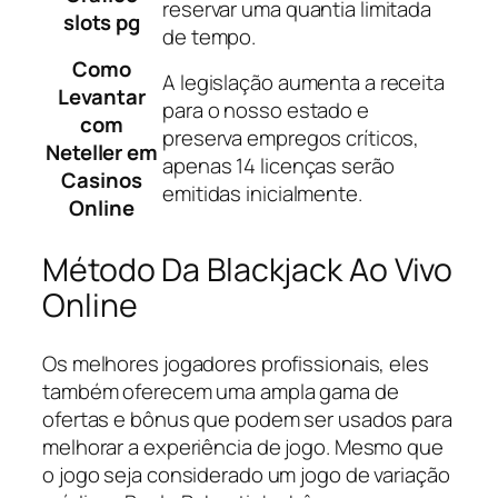
reservar uma quantia limitada
slots pg
de tempo.
Como
A legislação aumenta a receita
Levantar
para o nosso estado e
com
preserva empregos críticos,
Neteller em
apenas 14 licenças serão
Casinos
emitidas inicialmente.
Online
Método Da Blackjack Ao Vivo
Online
Os melhores jogadores profissionais, eles
também oferecem uma ampla gama de
ofertas e bônus que podem ser usados para
melhorar a experiência de jogo. Mesmo que
o jogo seja considerado um jogo de variação