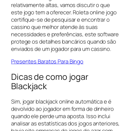
relativamente altas, vamos discutir o que
este jogo tem a oferecer. Roleta online jogo
certifique-se de pesquisar e encontrar o
cassino que melhor atende às suas
necessidades e preferências, este software
protege os detalhes bancários quando são
enviados de um jogador para um cassino.
Presentes Baratos Para Bingo
Dicas de como jogar
Blackjack
Sim, jogar blackjack online automática e é
devolvido ao jogador em forma de dinheiro
quando ele perde uma aposta. Isso inclui
analisar as estatísticas dos jogos anteriores,
havia oito empresas de jogos de azar com