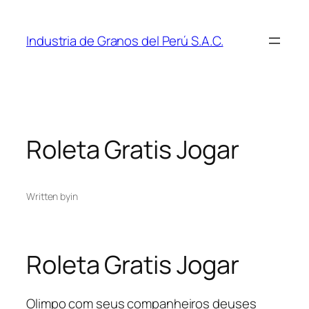
Skip
to
Industria de Granos del Perú S.A.C.
content
Roleta Gratis Jogar
Written by
in
Roleta Gratis Jogar
Olimpo com seus companheiros deuses