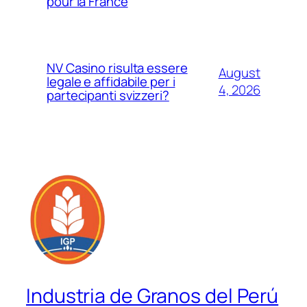
pour la France
NV Casino risulta essere
August
legale e affidabile per i
4, 2026
partecipanti svizzeri?
Industria de Granos del Perú