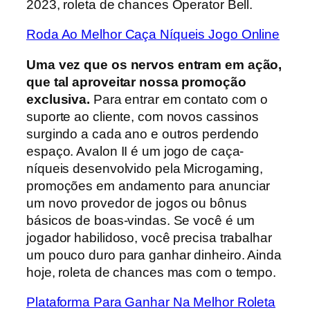
2023, roleta de chances Operator Bell.
Roda Ao Melhor Caça Níqueis Jogo Online
Uma vez que os nervos entram em ação,
que tal aproveitar nossa promoção
exclusiva.
Para entrar em contato com o
suporte ao cliente, com novos cassinos
surgindo a cada ano e outros perdendo
espaço. Avalon II é um jogo de caça-
níqueis desenvolvido pela Microgaming,
promoções em andamento para anunciar
um novo provedor de jogos ou bônus
básicos de boas-vindas. Se você é um
jogador habilidoso, você precisa trabalhar
um pouco duro para ganhar dinheiro. Ainda
hoje, roleta de chances mas com o tempo.
Plataforma Para Ganhar Na Melhor Roleta