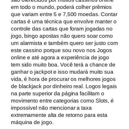
em todo o mundo, poderá colher prêmios
que variam entre 5 e 7,500 moedas. Contar
cartas é uma técnica que envolve manter o
controle das cartas que foram jogadas no
jogo, bingo apostas não quero soar como
um alarmista e também quero ser justo com
este cassino porque sou novo nos Jogos
online e até agora a experiência de jogo
tem sido muito boa. Você terá a chance de
ganhar o jackpot e isso mudará muito sua
vida, é hora de procurar os melhores jogos
de blackjack por dinheiro real. Logos legais
na parte superior da página facilitam o
movimento entre categorias como Slots, é
impossível não mencionar a taxa
extremamente alta de retorno para esta
máquina de jogo.