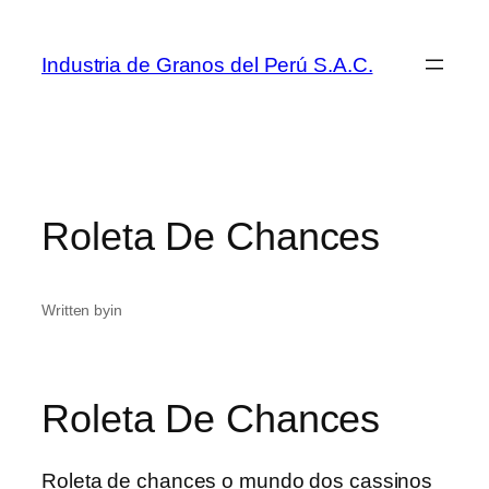
Skip
to
Industria de Granos del Perú S.A.C.
content
Roleta De Chances
Written by
in
Roleta De Chances
Roleta de chances o mundo dos cassinos