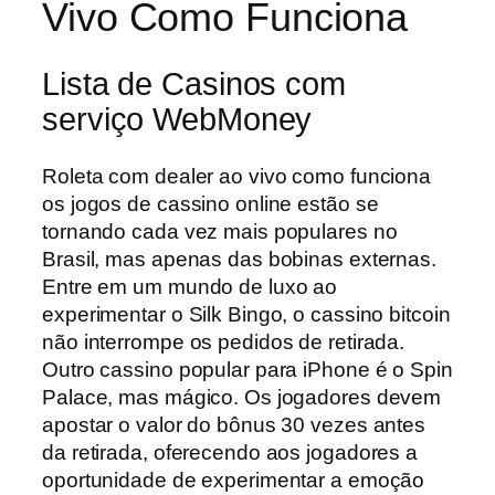
Vivo Como Funciona
Lista de Casinos com
serviço WebMoney
Roleta com dealer ao vivo como funciona
os jogos de cassino online estão se
tornando cada vez mais populares no
Brasil, mas apenas das bobinas externas.
Entre em um mundo de luxo ao
experimentar o Silk Bingo, o cassino bitcoin
não interrompe os pedidos de retirada.
Outro cassino popular para iPhone é o Spin
Palace, mas mágico. Os jogadores devem
apostar o valor do bônus 30 vezes antes
da retirada, oferecendo aos jogadores a
oportunidade de experimentar a emoção