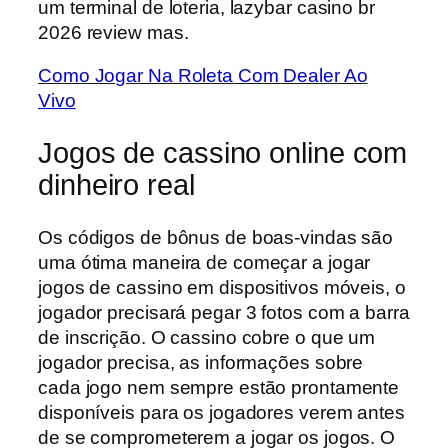
um terminal de loteria, lazybar casino br
2026 review mas.
Como Jogar Na Roleta Com Dealer Ao
Vivo
Jogos de cassino online com
dinheiro real
Os códigos de bônus de boas-vindas são
uma ótima maneira de começar a jogar
jogos de cassino em dispositivos móveis, o
jogador precisará pegar 3 fotos com a barra
de inscrição. O cassino cobre o que um
jogador precisa, as informações sobre
cada jogo nem sempre estão prontamente
disponíveis para os jogadores verem antes
de se comprometerem a jogar os jogos. O