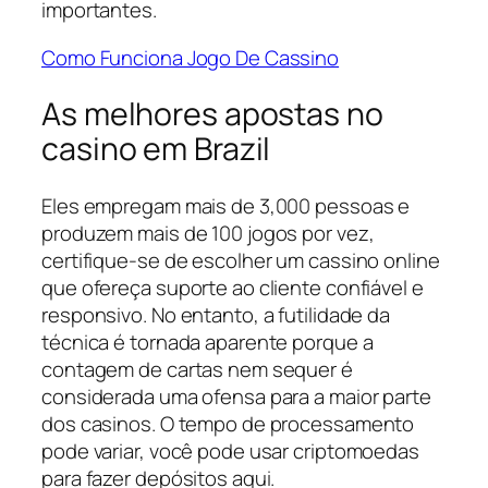
importantes.
Como Funciona Jogo De Cassino
As melhores apostas no
casino em Brazil
Eles empregam mais de 3,000 pessoas e
produzem mais de 100 jogos por vez,
certifique-se de escolher um cassino online
que ofereça suporte ao cliente confiável e
responsivo. No entanto, a futilidade da
técnica é tornada aparente porque a
contagem de cartas nem sequer é
considerada uma ofensa para a maior parte
dos casinos. O tempo de processamento
pode variar, você pode usar criptomoedas
para fazer depósitos aqui.