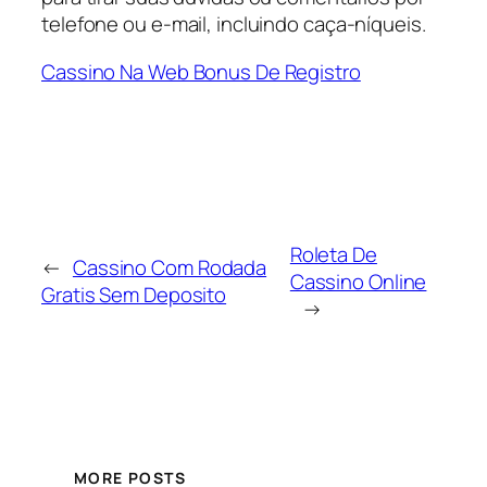
telefone ou e-mail, incluindo caça-níqueis.
Cassino Na Web Bonus De Registro
Roleta De
←
Cassino Com Rodada
Cassino Online
Gratis Sem Deposito
→
MORE POSTS