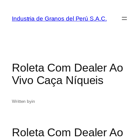
Skip
to
Industria de Granos del Perú S.A.C.
content
Roleta Com Dealer Ao
Vivo Caça Níqueis
Written by
in
Roleta Com Dealer Ao