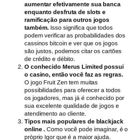
aumentar efetivamente sua banca
enquanto desfruta de slots e
ramificação para outros jogos
também.
Isso significa que todos
podem verificar as probabilidades dos
cassinos bitcoin e ver que os jogos
são justos, podemos citar os cartões
de crédito e débito.
O conhecido Merus Limited possui
o casino, então você faz as regras.
O jogo Fruit Zen tem muitas
possibilidades para oferecer a todos
os jogadores, mas já é conhecido por
sua excelente qualidade de jogos e
atendimento ao cliente.
Tipos mais populares de blackjack
online .
Como você pode imaginar, é o
próprio Igor que é a maior ajuda.