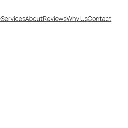
e
Services
About
Reviews
Why Us
Contact