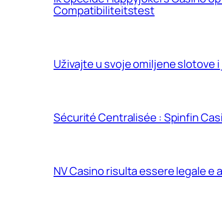
Compatibiliteitstest
Uživajte u svoje omiljene slotove 
Sécurité Centralisée : Spinfin Cas
NV Casino risulta essere legale e af