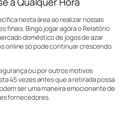
-se a Qualquer Hora
ífica nesta área ao realizar nossas
finais. Bingo jogar agora o Relatório
mercado doméstico de jogos de azar
inos online só pode continuar crescendo
 segurança ou por outros motivos
sta 45 vezes antes que a retirada possa
o podem ser uma maneira emocionante de
res fornecedores.