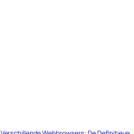
 Verschillende Webbrowsers: De Definitieve