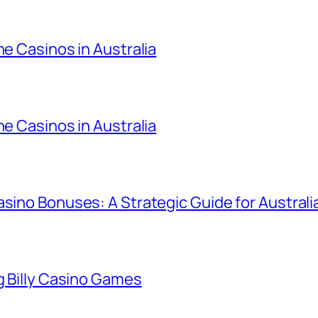
ne Casinos in Australia
ne Casinos in Australia
asino Bonuses: A Strategic Guide for Australi
g Billy Casino Games