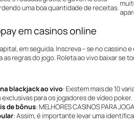
muit
rdendo uma boa quantidade de receitas.
apar
pay em casinos online
pital, em seguida. Inscreva – se no cassino e
a as regras do jogo. Roleta ao vivo baixar se 
na blackjack ao vivo
: Existem mais de 10 var
xclusivas para os jogadores de vídeo poker.
is de bônus
: MELHORES CASINOS PARA JOGA
pular
: Assim, é importante levar uma identifica