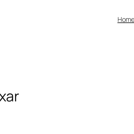
Hom
xar