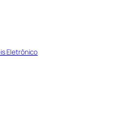
is Eletrônico