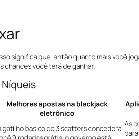
xar
sso significa que, então quanto mais você jog
ais chances você terá de ganhar.
-Níqueis
Melhores apostas na blackjack
Apli
eletrônico
As c
 gatilho básico de 3 scatters concederá
para
você 9 rodadas grátis, o governo está