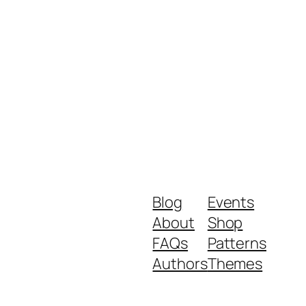
Blog
Events
About
Shop
FAQs
Patterns
Authors
Themes