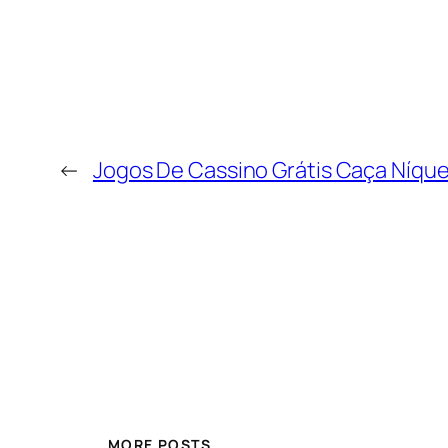
←
Jogos De Cassino Grátis Caça Níque
MORE POSTS