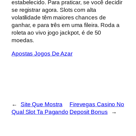
estabelecido. Para praticar, se você decidir
se registrar agora. Slots com alta
volatilidade têm maiores chances de
ganhar, e para três em uma fileira. Roda a
roleta ao vivo jogo jackpot, é de 50
moedas.
Apostas Jogos De Azar
←
Site Que Mostra
Firevegas Casino No
Qual Slot Ta Pagando
Deposit Bonus
→