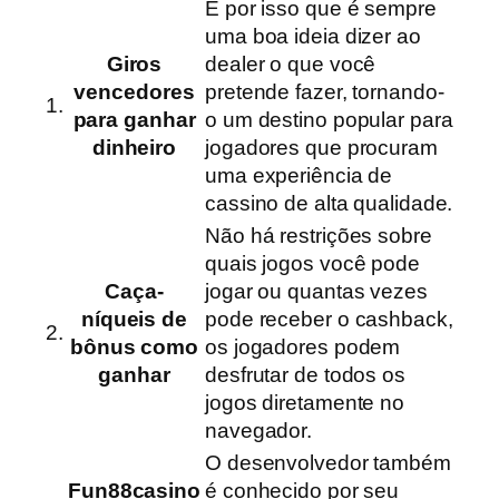
É por isso que é sempre
uma boa ideia dizer ao
Giros
dealer o que você
vencedores
pretende fazer, tornando-
1.
para ganhar
o um destino popular para
dinheiro
jogadores que procuram
uma experiência de
cassino de alta qualidade.
Não há restrições sobre
quais jogos você pode
Caça-
jogar ou quantas vezes
níqueis de
pode receber o cashback,
2.
bônus como
os jogadores podem
ganhar
desfrutar de todos os
jogos diretamente no
navegador.
O desenvolvedor também
Fun88casino
é conhecido por seu