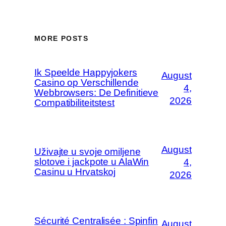
MORE POSTS
Ik Speelde Happyjokers
August
Casino op Verschillende
4,
Webbrowsers: De Definitieve
2026
Compatibiliteitstest
August
Uživajte u svoje omiljene
slotove i jackpote u AlaWin
4,
Casinu u Hrvatskoj
2026
Sécurité Centralisée : Spinfin
August