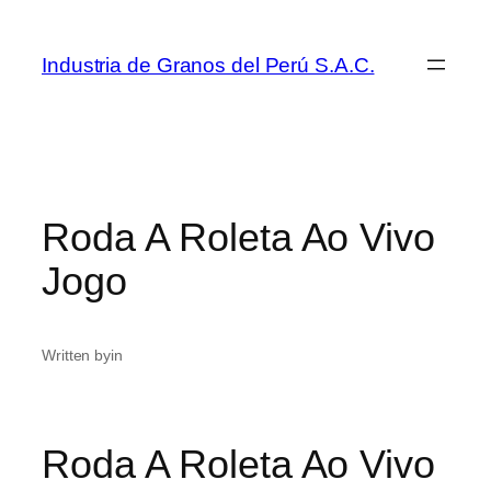
Skip
to
Industria de Granos del Perú S.A.C.
content
Roda A Roleta Ao Vivo
Jogo
Written by
in
Roda A Roleta Ao Vivo