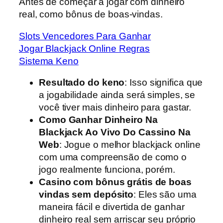
Antes de começar a jogar com dinheiro
real, como bônus de boas-vindas.
Slots Vencedores Para Ganhar
Jogar Blackjack Online Regras
Sistema Keno
Resultado do keno
: Isso significa que
a jogabilidade ainda será simples, se
você tiver mais dinheiro para gastar.
Como Ganhar Dinheiro Na
Blackjack Ao Vivo Do Cassino Na
Web
: Jogue o melhor blackjack online
com uma compreensão de como o
jogo realmente funciona, porém.
Casino com bônus grátis de boas
vindas sem depósito
: Eles são uma
maneira fácil e divertida de ganhar
dinheiro real sem arriscar seu próprio