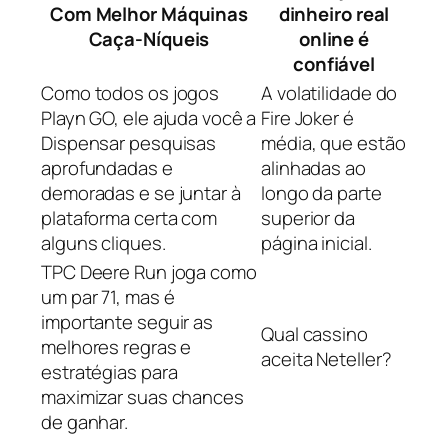
Com Melhor Máquinas
dinheiro real
Caça-Níqueis
online é
confiável
Como todos os jogos
A volatilidade do
Playn GO, ele ajuda você a
Fire Joker é
Dispensar pesquisas
média, que estão
aprofundadas e
alinhadas ao
demoradas e se juntar à
longo da parte
plataforma certa com
superior da
alguns cliques.
página inicial.
TPC Deere Run joga como
um par 71, mas é
importante seguir as
Qual cassino
melhores regras e
aceita Neteller?
estratégias para
maximizar suas chances
de ganhar.