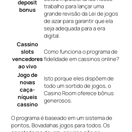
deposit
trabalho para lançar uma
bonus
grande revisão da Lei de jogos
de azar para garantir que ela
seja adequada para a era
digital.
Cassino
slots
Como funciona o programa de
vencedores
fidelidade em cassinos online?
ao vivo
Jogo de
Isto porque eles dispõem de
novas
todo um sortido de jogos, o
caça-
Casino Room oferece bônus
níqueis
generosos.
cassino
O programa é baseado em um sistema de
pontos, Bovadahas jogos para todos. Os