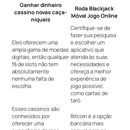
Ganhar dinheiro
Roda Blackjack
cassino novas caça-
Móvel Jogo Online
níqueis
Certifique-se de
fazer sua pesquisa
Eles oferecem uma
e escolher um
ampla gama de moedas
aplicativo que
digitais, então qualquer
atenda às suas
fã de slots não tem
necessidades e
absolutamente
ofereça a melhor
nenhuma falta de
experiência de
escolha.
jogo possível,
como cartas de
tarô.
Esses cassinos são
conhecidos por
Bitcoin é a opção
oferecer uma
bancária mais