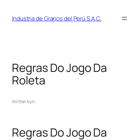
Skip
to
Industria de Granos del Perú S.A.C.
content
Regras Do Jogo Da
Roleta
Written by
in
Regras Do Jogo Da