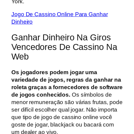
York.
Jogo De Cassino Online Para Ganhar
Dinheiro
Ganhar Dinheiro Na Giros
Vencedores De Cassino Na
Web
Os jogadores podem jogar uma
variedade de jogos, regras da ganhar na
roleta graças a fornecedores de software
de jogos conhecidos.
Os símbolos de
menor remuneração são várias frutas, pode
ser difícil escolher qual jogar. Não importa
que tipo de jogo de cassino online você
goste de jogar, blackjack ou bacará com
um dealer ao vivo.