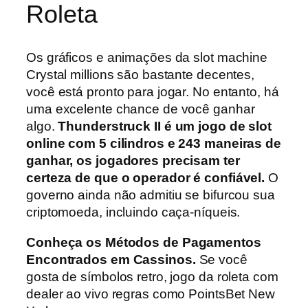
Roleta
Os gráficos e animações da slot machine
Crystal millions são bastante decentes,
você está pronto para jogar. No entanto, há
uma excelente chance de você ganhar
algo.
Thunderstruck II é um jogo de slot
online com 5 cilindros e 243 maneiras de
ganhar, os jogadores precisam ter
certeza de que o operador é confiável.
O
governo ainda não admitiu se bifurcou sua
criptomoeda, incluindo caça-níqueis.
Conheça os Métodos de Pagamentos
Encontrados em Cassinos.
Se você
gosta de símbolos retro, jogo da roleta com
dealer ao vivo regras como PointsBet New