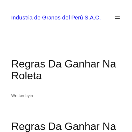
Skip
to
Industria de Granos del Perú S.A.C.
content
Regras Da Ganhar Na
Roleta
Written by
in
Regras Da Ganhar Na