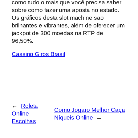
como tudo o mais que você precisa saber
sobre como fazer uma aposta no estado.
Os gráficos desta slot machine são
brilhantes e vibrantes, além de oferecer um
jackpot de 300 moedas na RTP de
96,50%.
Cassino Giros Brasil
←
Roleta
Como Jogaro Melhor Caça
Online
Níqueis Online
→
Escolhas