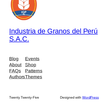
Industria de Granos del Perú
S.A.C.
Blog
Events
About
Shop
FAQs
Patterns
Authors
Themes
Twenty Twenty-Five
Designed with
WordPress