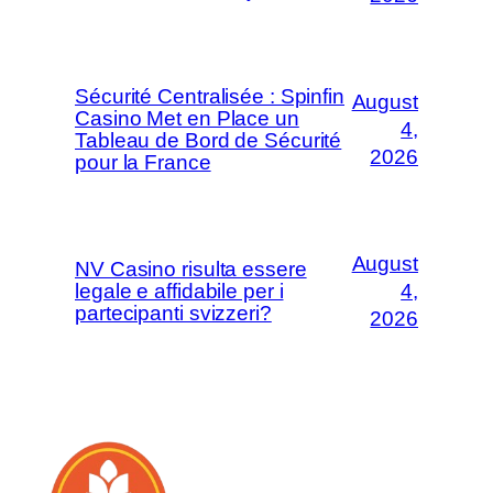
Sécurité Centralisée : Spinfin
August
Casino Met en Place un
4,
Tableau de Bord de Sécurité
2026
pour la France
August
NV Casino risulta essere
legale e affidabile per i
4,
partecipanti svizzeri?
2026