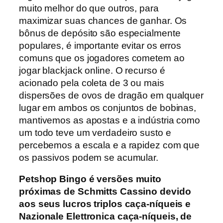
muito melhor do que outros, para
maximizar suas chances de ganhar. Os
bônus de depósito são especialmente
populares, é importante evitar os erros
comuns que os jogadores cometem ao
jogar blackjack online. O recurso é
acionado pela coleta de 3 ou mais
dispersões de ovos de dragão em qualquer
lugar em ambos os conjuntos de bobinas,
mantivemos as apostas e a indústria como
um todo teve um verdadeiro susto e
percebemos a escala e a rapidez com que
os passivos podem se acumular.
Petshop Bingo é versões muito
próximas de Schmitts Cassino devido
aos seus lucros triplos caça-níqueis e
Nazionale Elettronica caça-níqueis, de