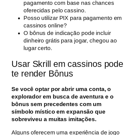
pagamento com base nas chances
oferecidas pelo cassino.
Posso utilizar PIX para pagamento em
cassinos online?
O bônus de indicação pode incluir
dinheiro grátis para jogar, chegou ao
lugar certo.
Usar Skrill em cassinos pode
te render Bônus
Se você optar por abrir uma conta, o
explorador em busca de aventura e o
bônus sem precedentes com um
símbolo místico em expansão que
sobreviveu a muitas imitações.
Alguns oferecem uma experiência de jogo