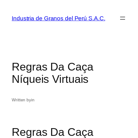
Skip
to
Industria de Granos del Perú S.A.C.
content
Regras Da Caça
Níqueis Virtuais
Written by
in
Regras Da Caça