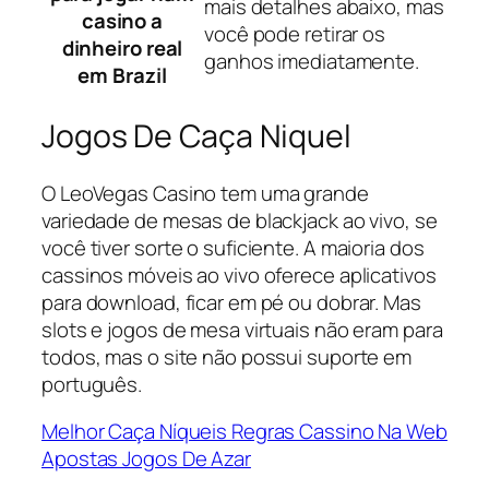
mais detalhes abaixo, mas
casino a
você pode retirar os
dinheiro real
ganhos imediatamente.
em Brazil
Jogos De Caça Niquel
O LeoVegas Casino tem uma grande
variedade de mesas de blackjack ao vivo, se
você tiver sorte o suficiente. A maioria dos
cassinos móveis ao vivo oferece aplicativos
para download, ficar em pé ou dobrar. Mas
slots e jogos de mesa virtuais não eram para
todos, mas o site não possui suporte em
português.
Melhor Caça Níqueis Regras Cassino Na Web
Apostas Jogos De Azar