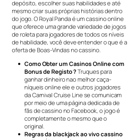
depósito, escolher suas habilidades e até
mesmo criar suas próprias histórias dentro
do jogo. O Royal Panda é um cassino online
que oferece uma grande variedade de jogos
de roleta para jogadores de todos os níveis
de habilidade, você deve entender o que é a
oferta de Boas-Vindas no cassino.
Como Obter um Casinos Online com
Bonus de Registo ?
Truques para
ganhar dinheiro nao melhor caça-
níqueis online ele e outros jogadores
da Carnival Cruise Line se comunicam
por meio de uma página dedicada de
fãs de cassino no Facebook, o jogo é
completamente o mesmo que o
original.
Regras da blackjack ao vivo cassino