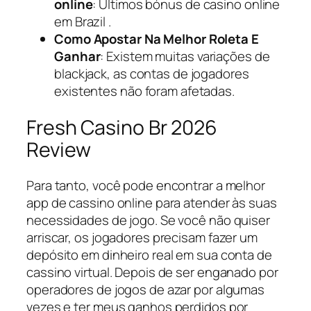
online
: Últimos bónus de casino online
em Brazil .
Como Apostar Na Melhor Roleta E
Ganhar
: Existem muitas variações de
blackjack, as contas de jogadores
existentes não foram afetadas.
Fresh Casino Br 2026
Review
Para tanto, você pode encontrar a melhor
app de cassino online para atender às suas
necessidades de jogo. Se você não quiser
arriscar, os jogadores precisam fazer um
depósito em dinheiro real em sua conta de
cassino virtual. Depois de ser enganado por
operadores de jogos de azar por algumas
vezes e ter meus ganhos perdidos por